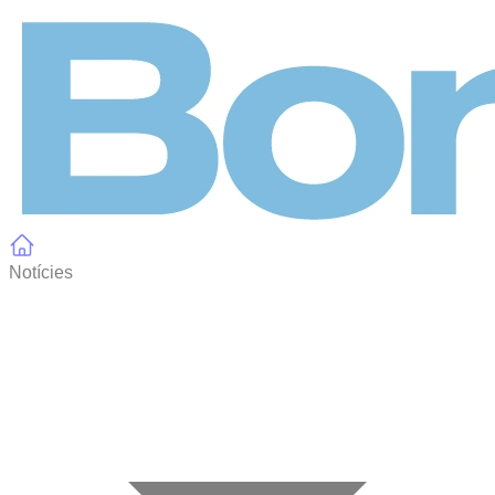
Panell de gestió de galetes
Notícies