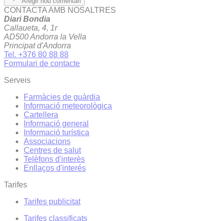
Afegir nou comentari
CONTACTA AMB NOSALTRES
Diari Bondia
Callaueta, 4, 1r
AD500 Andorra la Vella
Principat d'Andorra
Tel. +376 80 88 88
Formulari de contacte
Serveis
Farmàcies de guàrdia
Informació meteorològica
Cartellera
Informació general
Informació turística
Associacions
Centres de salut
Telèfons d'interès
Enllaços d'interés
Tarifes
Tarifes publicitat
Tarifes classificats