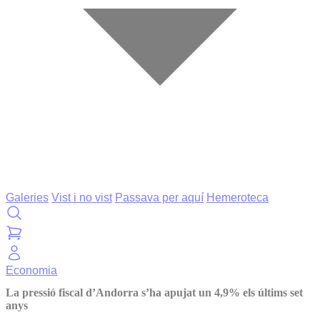
Galeries
Vist i no vist
Passava per aquí
Hemeroteca
Economia
La pressió fiscal d’Andorra s’ha apujat un 4,9% els últims set
anys