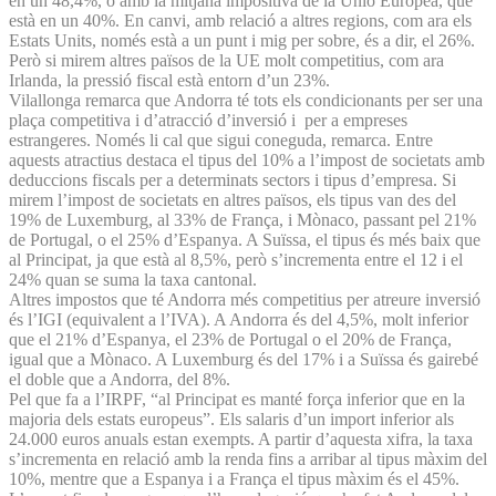
en un 48,4%, o amb la mitjana impositiva de la Unió Europea, que
està en un 40%. En canvi, amb relació a altres regions, com ara els
Estats Units, només està a un punt i mig per sobre, és a dir, el 26%.
Però si mirem altres països de la UE molt competitius, com ara
Irlanda, la pressió fiscal està entorn d’un 23%.
Vilallonga remarca que Andorra té tots els condicionants per ser una
plaça competitiva i d’atracció d’inversió i per a empreses
estrangeres. Només li cal que sigui coneguda, remarca. Entre
aquests atractius destaca el tipus del 10% a l’impost de societats amb
deduccions fiscals per a determinats sectors i tipus d’empresa. Si
mirem l’impost de societats en altres països, els tipus van des del
19% de Luxemburg, al 33% de França, i Mònaco, passant pel 21%
de Portugal, o el 25% d’Espanya. A Suïssa, el tipus és més baix que
al Principat, ja que està al 8,5%, però s’incrementa entre el 12 i el
24% quan se suma la taxa cantonal.
Altres impostos que té Andorra més competitius per atreure inversió
és l’IGI (equivalent a l’IVA). A Andorra és del 4,5%, molt inferior
que el 21% d’Espanya, el 23% de Portugal o el 20% de França,
igual que a Mònaco. A Luxemburg és del 17% i a Suïssa és gairebé
el doble que a Andorra, del 8%.
Pel que fa a l’IRPF, “al Principat es manté força inferior que en la
majoria dels estats europeus”. Els salaris d’un import inferior als
24.000 euros anuals estan exempts. A partir d’aquesta xifra, la taxa
s’incrementa en relació amb la renda fins a arribar al tipus màxim del
10%, mentre que a Espanya i a França el tipus màxim és el 45%.