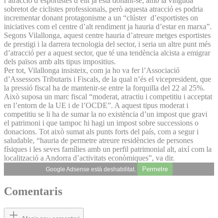
l’atracció d’esportistes d’elit ja està donant-se, amb la vinguda
sobretot de ciclistes professionals, però aquesta atracció es podria
incrementar donant protagonisme a un “clúster d’esportistes on
iniciatives com el centre d’alt rendiment ja hauria d’estar en marxa”.
Segons Vilallonga, aquest centre hauria d’atreure metges esportistes
de prestigi i la darrera tecnologia del sector, i seria un altre punt més
d’atracció per a aquest sector, que té una tendència alcista a emigrar
dels països amb alts tipus impositius.
Per tot, Vilallonga insisteix, com ja ho va fer l’Associació
d’Assessors Tributaris i Fiscals, de la qual n’és el vicepresident, que
la pressió fiscal ha de mantenir-se entre la forquilla del 22 al 25%.
Això suposa un marc fiscal “moderat, atractiu i competitiu i acceptat
en l’entorn de la UE i de l’OCDE”. A aquest tipus moderat i
competitiu se li ha de sumar la no existència d’un impost que gravi
el patrimoni i que tampoc hi hagi un impost sobre successions o
donacions. Tot això sumat als punts forts del país, com a segur i
saludable, “hauria de permetre atreure residències de persones
físiques i les seves famílies amb un perfil patrimonial alt, així com la
localització a Andorra d’activitats econòmiques”, va dir.
Permetre
Google Adsense està deshabilitat.
Comentaris