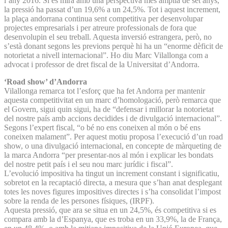
l’any 2016. Si es mira amb una perspectiva més àmplia de set anys,
la pressió ha passat d’un 19,6% a un 24,5%. Tot i aquest increment,
la plaça andorrana continua sent competitiva per desenvolupar
projectes empresarials i per atreure professionals de fora que
desenvolupin el seu treball. Aquesta inversió estrangera, però, no
s’està donant segons les previons perquè hi ha un “enorme dèficit de
notorietat a nivell internacional”. Ho diu Marc Vilallonga com a
advocat i professor de dret fiscal de la Universitat d’Andorra.
‘Road show’ d’Andorra
Vilallonga remarca tot l’esforç que ha fet Andorra per mantenir
aquesta competitivitat en un marc d’homologació, però remarca que
el Govern, sigui quin sigui, ha de “defensar i millorar la notorietat
del nostre país amb accions decidides i de divulgació internacional”.
Segons l’expert fiscal, “o bé no ens coneixen al món o bé ens
coneixen malament”. Per aquest motiu proposa l’execució d’un road
show, o una divulgació internacional, en concepte de màrqueting de
la marca Andorra “per presentar-nos al món i explicar les bondats
del nostre petit país i el seu nou marc jurídic i fiscal”.
L’evolució impositiva ha tingut un increment constant i significatiu,
sobretot en la recaptació directa, a mesura que s’han anat desplegant
totes les noves figures impositives directes i s’ha consolidat l’impost
sobre la renda de les persones físiques, (IRPF).
Aquesta pressió, que ara se situa en un 24,5%, és competitiva si es
compara amb la d’Espanya, que es troba en un 33,9%, la de França,