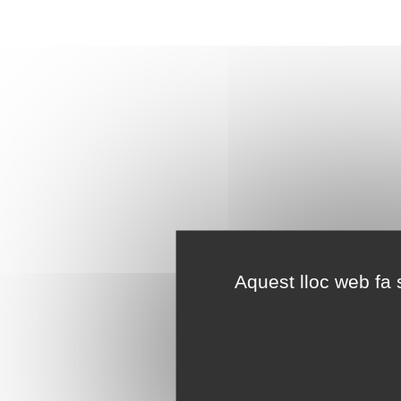
Aquest lloc web fa s