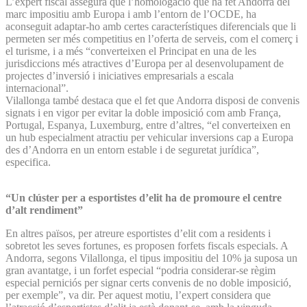
L’expert fiscal assegura que l’homologació que ha fet Andorra del
marc impositiu amb Europa i amb l’entorn de l’OCDE, ha
aconseguit adaptar-ho amb certes característiques diferencials que li
permeten ser més competitius en l’oferta de serveis, com el comerç i
el turisme, i a més “converteixen el Principat en una de les
jurisdiccions més atractives d’Europa per al desenvolupament de
projectes d’inversió i iniciatives empresarials a escala
internacional”.
Vilallonga també destaca que el fet que Andorra disposi de convenis
signats i en vigor per evitar la doble imposició com amb França,
Portugal, Espanya, Luxemburg, entre d’altres, “el converteixen en
un hub especialment atractiu per vehicular inversions cap a Europa
des d’Andorra en un entorn estable i de seguretat jurídica”,
especifica.
“Un clúster per a esportistes d’elit ha de promoure el centre
d’alt rendiment”
En altres països, per atreure esportistes d’elit com a residents i
sobretot les seves fortunes, es proposen forfets fiscals especials. A
Andorra, segons Vilallonga, el tipus impositiu del 10% ja suposa un
gran avantatge, i un forfet especial “podria considerar-se règim
especial perniciós per signar certs convenis de no doble imposició,
per exemple”, va dir. Per aquest motiu, l’expert considera que