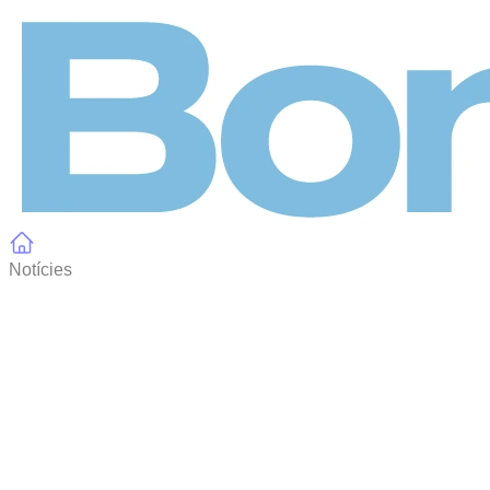
Panell de gestió de galetes
Notícies