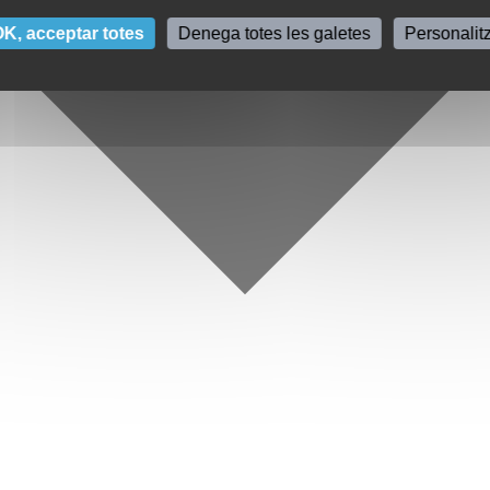
K, acceptar totes
Denega totes les galetes
Personalit