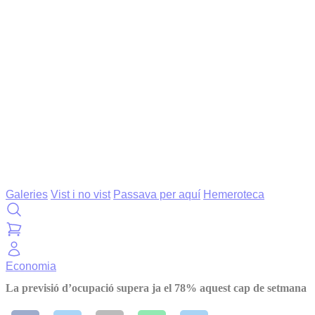
Galeries
Vist i no vist
Passava per aquí
Hemeroteca
Economia
La previsió d’ocupació supera ja el 78% aquest cap de setmana