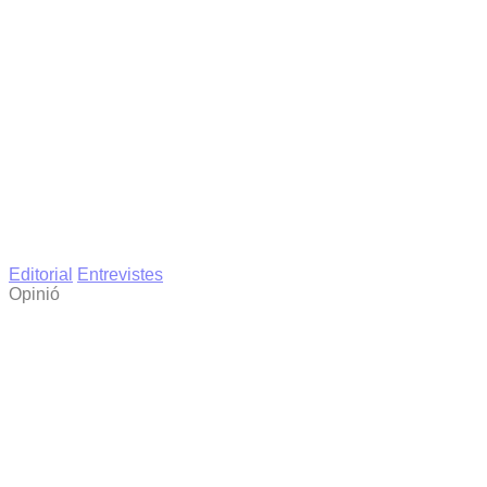
Editorial
Entrevistes
Opinió