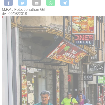
M.P.A./ Foto: Jonathan Gil
dv., 09/08/2019