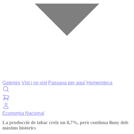
Galeries
Vist i no vist
Passava per aquí
Hemeroteca
Economia
Nacional
La producció de tabac creix un 8,7%, però continua lluny dels
màxims històrics