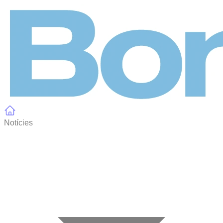
Panell de gestió de galetes
Notícies