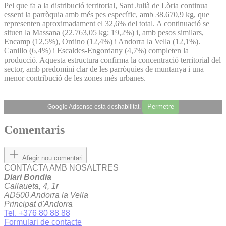
Pel que fa a la distribució territorial, Sant Julià de Lòria continua
essent la parròquia amb més pes específic, amb 38.670,9 kg, que
representen aproximadament el 32,6% del total. A continuació se
situen la Massana (22.763,05 kg; 19,2%) i, amb pesos similars,
Encamp (12,5%), Ordino (12,4%) i Andorra la Vella (12,1%).
Canillo (6,4%) i Escaldes-Engordany (4,7%) completen la
producció. Aquesta estructura confirma la concentració territorial del
sector, amb predomini clar de les parròquies de muntanya i una
menor contribució de les zones més urbanes.
Permetre
Google Adsense està deshabilitat.
Comentaris
Afegir nou comentari
CONTACTA AMB NOSALTRES
Diari Bondia
Callaueta, 4, 1r
AD500 Andorra la Vella
Principat d'Andorra
Tel. +376 80 88 88
Formulari de contacte