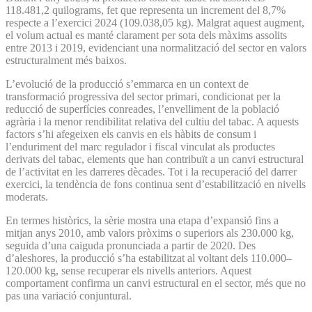
118.481,2 quilograms, fet que representa un increment del 8,7%
respecte a l’exercici 2024 (109.038,05 kg). Malgrat aquest augment,
el volum actual es manté clarament per sota dels màxims assolits
entre 2013 i 2019, evidenciant una normalització del sector en valors
estructuralment més baixos.
L’evolució de la producció s’emmarca en un context de
transformació progressiva del sector primari, condicionat per la
reducció de superfícies conreades, l’envelliment de la població
agrària i la menor rendibilitat relativa del cultiu del tabac. A aquests
factors s’hi afegeixen els canvis en els hàbits de consum i
l’enduriment del marc regulador i fiscal vinculat als productes
derivats del tabac, elements que han contribuït a un canvi estructural
de l’activitat en les darreres dècades. Tot i la recuperació del darrer
exercici, la tendència de fons continua sent d’estabilització en nivells
moderats.
En termes històrics, la sèrie mostra una etapa d’expansió fins a
mitjan anys 2010, amb valors pròxims o superiors als 230.000 kg,
seguida d’una caiguda pronunciada a partir de 2020. Des
d’aleshores, la producció s’ha estabilitzat al voltant dels 110.000–
120.000 kg, sense recuperar els nivells anteriors. Aquest
comportament confirma un canvi estructural en el sector, més que no
pas una variació conjuntural.