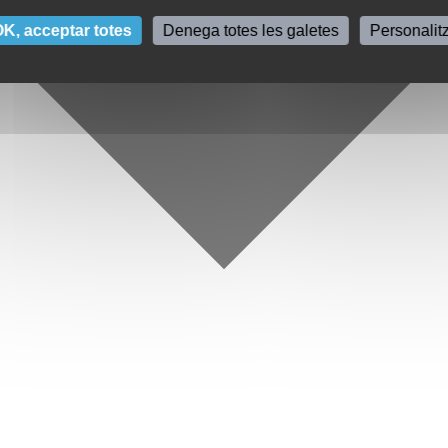
K, acceptar totes
Denega totes les galetes
Personalit