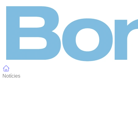
Panell de gestió de galetes
Notícies