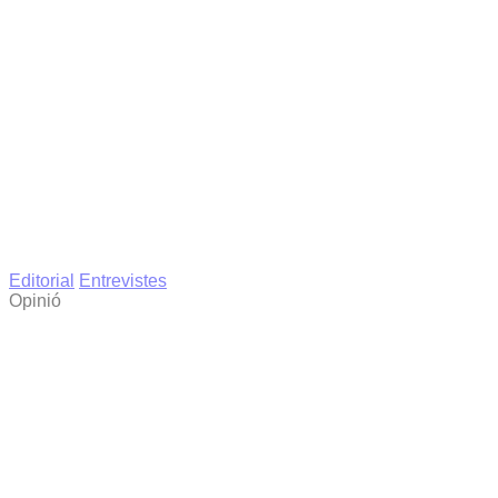
Editorial
Entrevistes
Opinió