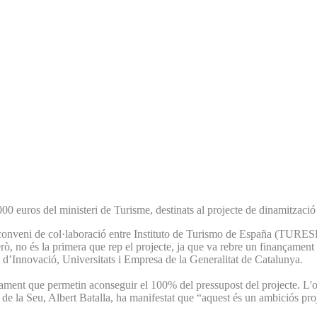
0 euros del ministeri de Turisme, destinats al projecte de dinamització
 el conveni de col·laboració entre Instituto de Turismo de España (TURE
, no és la primera que rep el projecte, ja que va rebre un finançament
d’Innovació, Universitats i Empresa de la Generalitat de Catalunya.
çament que permetin aconseguir el 100% del pressupost del projecte. L'o
 de la Seu, Albert Batalla, ha manifestat que “aquest és un ambiciós proje