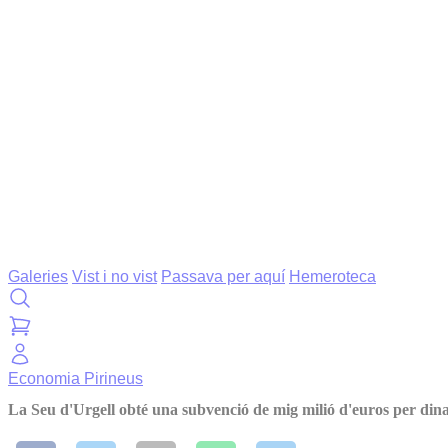
Galeries
Vist i no vist
Passava per aquí
Hemeroteca
Economia
Pirineus
La Seu d'Urgell obté una subvenció de mig milió d'euros per din