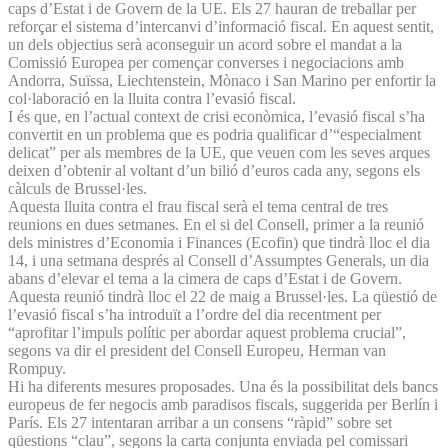
caps d’Estat i de Govern de la UE. Els 27 hauran de treballar per
reforçar el sistema d’intercanvi d’informació fiscal. En aquest sentit,
un dels objectius serà aconseguir un acord sobre el mandat a la
Comissió Europea per començar converses i negociacions amb
Andorra, Suïssa, Liechtenstein, Mònaco i San Marino per enfortir la
col·laboració en la lluita contra l’evasió fiscal.
I és que, en l’actual context de crisi econòmica, l’evasió fiscal s’ha
convertit en un problema que es podria qualificar d’“es­pecialment
delicat” per als membres de la UE, que veuen com les seves arques
deixen d’obtenir al voltant d’un bilió d’euros cada any, segons els
càlculs de Brussel·les.
Aquesta lluita contra el frau fiscal serà el tema central de tres
reunions en dues setmanes. En el si del Consell, primer a la reunió
dels ministres d’Economia i Finances (Ecofin) que tindrà lloc el dia
14, i una setmana després al Consell d’Assumptes Generals, un dia
abans d’elevar el tema a la cimera de caps d’Estat i de Govern.
Aquesta reunió tindrà lloc el 22 de maig a Brussel·les. La qüestió de
l’evasió fiscal s’ha introduït a l’ordre del dia recentment per
“aprofitar l’impuls polític per abordar aquest problema crucial”,
segons va dir el president del Consell Europeu, Herman van
Rompuy.
Hi ha diferents mesures proposades. Una és la possibilitat dels bancs
europeus de fer negocis amb paradisos fiscals, suggerida per Berlín i
París. Els 27 intentaran arribar a un consens “ràpid” sobre set
qüestions “clau”, segons la carta conjunta enviada pel comissari