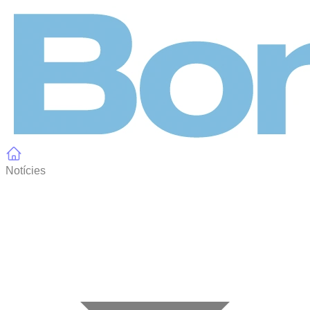
Panell de gestió de galetes
Notícies