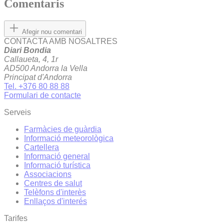
Comentaris
Afegir nou comentari
CONTACTA AMB NOSALTRES
Diari Bondia
Callaueta, 4, 1r
AD500 Andorra la Vella
Principat d'Andorra
Tel. +376 80 88 88
Formulari de contacte
Serveis
Farmàcies de guàrdia
Informació meteorològica
Cartellera
Informació general
Informació turística
Associacions
Centres de salut
Telèfons d'interès
Enllaços d'interés
Tarifes