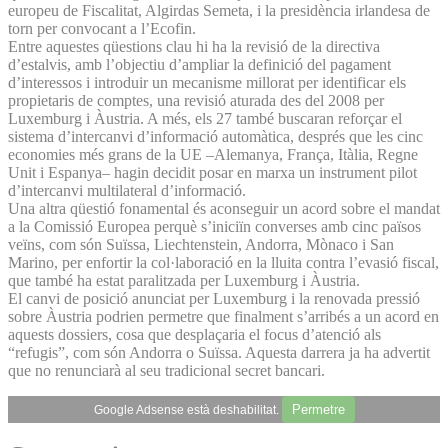
europeu de Fiscalitat, Algirdas Semeta, i la presidència irlandesa de
torn per convocant a l’Ecofin.
Entre aquestes qüestions clau hi ha la revisió de la directiva
d’estalvis, amb l’objectiu d’ampliar la definició del pagament
d’interessos i introduir un mecanisme millorat per identificar els
propietaris de comptes, una revisió aturada des del 2008 per
Luxemburg i Àustria. A més, els 27 també buscaran reforçar el
sistema d’intercanvi d’informació automàtica, després que les cinc
economies més grans de la UE –Alemanya, França, Itàlia, Regne
Unit i Espanya– hagin decidit posar en marxa un instrument pilot
d’intercanvi multilateral d’informació.
Una altra qüestió fonamental és aconseguir un acord sobre el mandat
a la Comissió Europea perquè s’iniciïn converses amb cinc països
veïns, com són Suïssa, Liechtenstein, Andorra, Mònaco i San
Marino, per enfortir la col·laboració en la lluita contra l’evasió fiscal,
que també ha estat paralitzada per Luxemburg i Àustria.
El canvi de posició anunciat per Luxemburg i la renovada pressió
sobre Àustria podrien permetre que finalment s’arribés a un acord en
aquests dossiers, cosa que desplaçaria el focus d’atenció als
“refugis”, com són Andorra o Suïssa. Aquesta darrera ja ha advertit
que no renunciarà al seu tradicional secret bancari.
Permetre
Google Adsense està deshabilitat.