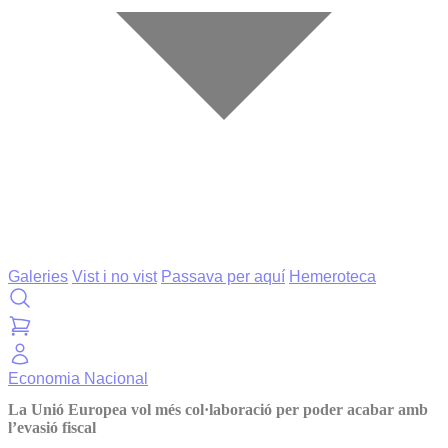
Galeries
Vist i no vist
Passava per aquí
Hemeroteca
Economia
Nacional
La Unió Europea vol més col·laboració per poder acabar amb
l’evasió fiscal