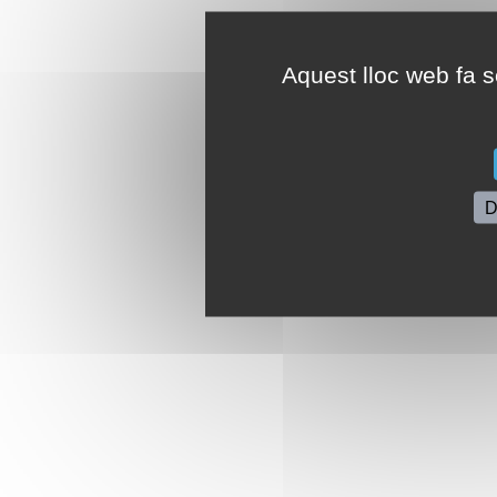
Aquest lloc web fa se
D