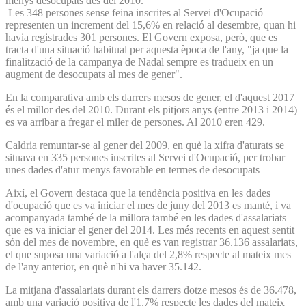
menys desocupats des del 2010.
Les 348 persones sense feina inscrites al Servei d'Ocupació
representen un increment del 15,6% en relació al desembre, quan hi
havia registrades 301 persones. El Govern exposa, però, que es
tracta d'una situació habitual per aquesta època de l'any, "ja que la
finalització de la campanya de Nadal sempre es tradueix en un
augment de desocupats al mes de gener".
En la comparativa amb els darrers mesos de gener, el d'aquest 2017
és el millor des del 2010. Durant els pitjors anys (entre 2013 i 2014)
es va arribar a fregar el miler de persones. Al 2010 eren 429.
Caldria remuntar-se al gener del 2009, en què la xifra d'aturats se
situava en 335 persones inscrites al Servei d'Ocupació, per trobar
unes dades d'atur menys favorable en termes de desocupats
Així, el Govern destaca que la tendència positiva en les dades
d'ocupació que es va iniciar el mes de juny del 2013 es manté, i va
acompanyada també de la millora també en les dades d'assalariats
que es va iniciar el gener del 2014. Les més recents en aquest sentit
són del mes de novembre, en què es van registrar 36.136 assalariats,
el que suposa una variació a l'alça del 2,8% respecte al mateix mes
de l'any anterior, en què n'hi va haver 35.142.
La mitjana d'assalariats durant els darrers dotze mesos és de 36.478,
amb una variació positiva de l'1,7% respecte les dades del mateix