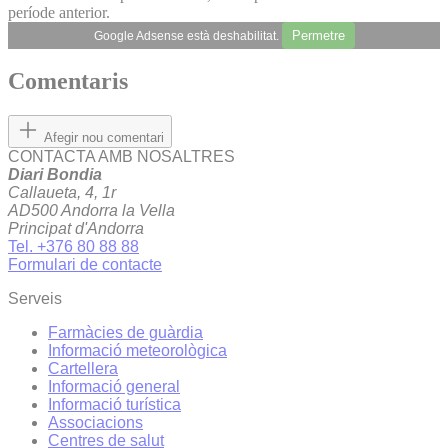
període anterior.
Permetre
Google Adsense està deshabilitat.
Comentaris
Afegir nou comentari
CONTACTA AMB NOSALTRES
Diari Bondia
Callaueta, 4, 1r
AD500 Andorra la Vella
Principat d'Andorra
Tel. +376 80 88 88
Formulari de contacte
Serveis
Farmàcies de guàrdia
Informació meteorològica
Cartellera
Informació general
Informació turística
Associacions
Centres de salut