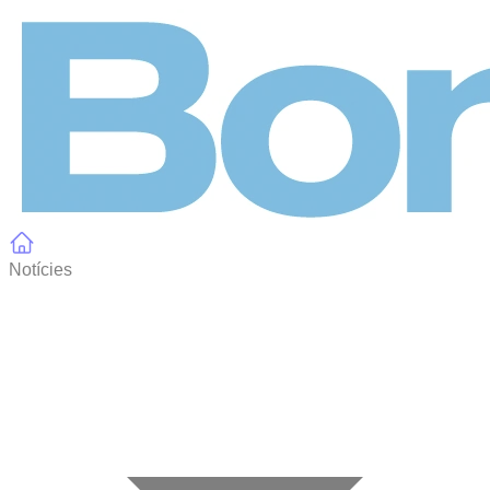
Panell de gestió de galetes
Notícies