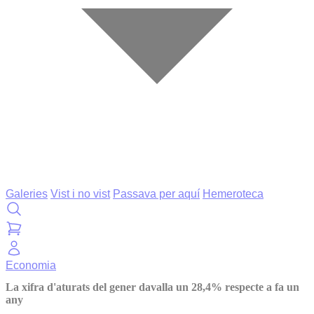
Galeries
Vist i no vist
Passava per aquí
Hemeroteca
Economia
La xifra d'aturats del gener davalla un 28,4% respecte a fa un
any