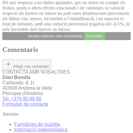
Pel que respecta a les dades ajustades, que no tenen en compte els
festius, ponts o altres efectes estacionals i de calendari, la variació
respecte als darrers sis mesos ha patit unes disminucions percentuals
els últims cinc mesos, tot tendint a l’estabilització, i en especial el
total de turismes, amb una variació percentual negativa del -0,1%, la
més favorable dels darrers sis mesos.
Permetre
Google Adsense està deshabilitat.
Comentaris
Afegir nou comentari
CONTACTA AMB NOSALTRES
Diari Bondia
Callaueta, 4, 1r
AD500 Andorra la Vella
Principat d'Andorra
Tel. +376 80 88 88
Formulari de contacte
Serveis
Farmàcies de guàrdia
Informació meteorològica