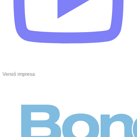
Versió impresa