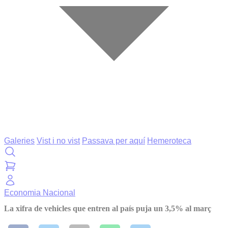
Galeries
Vist i no vist
Passava per aquí
Hemeroteca
Economia
Nacional
La xifra de vehicles que entren al país puja un 3,5% al març