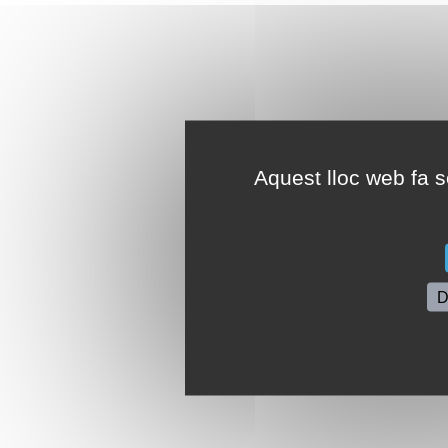
Aquest lloc web fa se
D