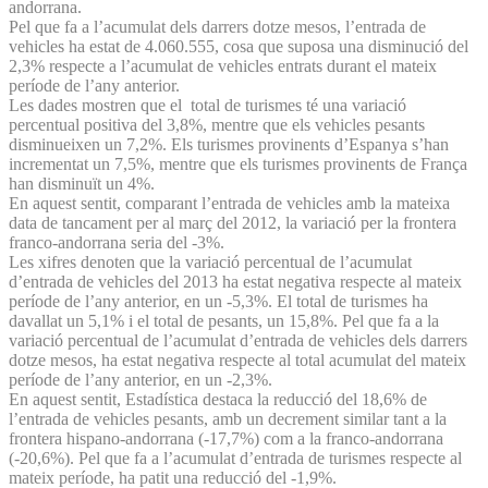
andorrana.
Pel que fa a l’acumulat dels darrers dotze mesos, l’entrada de
vehicles ha estat de 4.060.555, cosa que suposa una disminució del
2,3% respecte a l’acumulat de vehicles entrats durant el mateix
període de l’any anterior.
Les dades mostren que el total de turismes té una variació
percentual positiva del 3,8%, mentre que els vehicles pesants
disminueixen un 7,2%. Els turismes provinents d’Espanya s’han
incrementat un 7,5%, mentre que els turismes provinents de França
han disminuït un 4%.
En aquest sentit, comparant l’entrada de vehicles amb la mateixa
data de tancament per al març del 2012, la variació per la frontera
franco-andorrana seria del -3%.
Les xifres denoten que la variació percentual de l’acumulat
d’entrada de vehicles del 2013 ha estat negativa respecte al mateix
període de l’any anterior, en un -5,3%. El total de turismes ha
davallat un 5,1% i el total de pesants, un 15,8%. Pel que fa a la
variació percentual de l’acumulat d’entrada de vehicles dels darrers
dotze mesos, ha estat negativa respecte al total acumulat del mateix
període de l’any anterior, en un -2,3%.
En aquest sentit, Estadística destaca la reducció del 18,6% de
l’entrada de vehicles pesants, amb un decrement similar tant a la
frontera hispano-andorrana (-17,7%) com a la franco-andorrana
(-20,6%). Pel que fa a l’acumulat d’entrada de turismes respecte al
mateix període, ha patit una reducció del -1,9%.