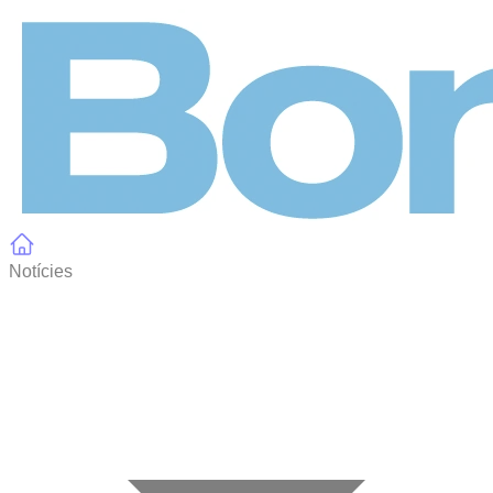
Panell de gestió de galetes
Notícies