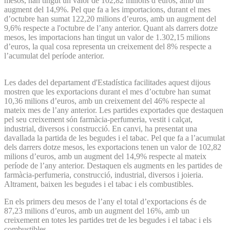
mesos, han tingut un valor de 102,82 milions d’euros, amb un
augment del 14,9%. Pel que fa a les importacions, durant el mes
d’octubre han sumat 122,20 milions d’euros, amb un augment del
9,6% respecte a l'octubre de l’any anterior. Quant als darrers dotze
mesos, les importacions han tingut un valor de 1.302,15 milions
d’euros, la qual cosa representa un creixement del 8% respecte a
l’acumulat del període anterior.
Les dades del departament d'Estadística facilitades aquest dijous
mostren que les exportacions durant el mes d’octubre han sumat
10,36 milions d’euros, amb un creixement del 46% respecte al
mateix mes de l’any anterior. Les partides exportades que destaquen
pel seu creixement són farmàcia-perfumeria, vestit i calçat,
industrial, diversos i construcció. En canvi, ha presentat una
davallada la partida de les begudes i el tabac. Pel que fa a l’acumulat
dels darrers dotze mesos, les exportacions tenen un valor de 102,82
milions d’euros, amb un augment del 14,9% respecte al mateix
període de l’any anterior. Destaquen els augments en les partides de
farmàcia-perfumeria, construcció, industrial, diversos i joieria.
Altrament, baixen les begudes i el tabac i els combustibles.
En els primers deu mesos de l’any el total d’exportacions és de
87,23 milions d’euros, amb un augment del 16%, amb un
creixement en totes les partides tret de les begudes i el tabac i els
combustibles.