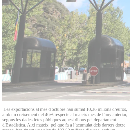
Les exportacions al mes d'octubre han sumat 10,36 milions d’euros,
amb un creixement del 46% respecte al mateix mes de l’any anterior,
segons les dades fetes públiques aquest dijous pel departament
d'Estadística. Així mateix, pel que fa a l’acumulat dels darrers dotze