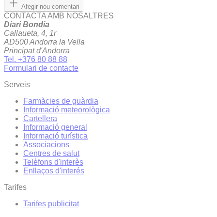
Afegir nou comentari
CONTACTA AMB NOSALTRES
Diari Bondia
Callaueta, 4, 1r
AD500 Andorra la Vella
Principat d'Andorra
Tel. +376 80 88 88
Formulari de contacte
Serveis
Farmàcies de guàrdia
Informació meteorològica
Cartellera
Informació general
Informació turística
Associacions
Centres de salut
Telèfons d'interès
Enllaços d'interés
Tarifes
Tarifes publicitat