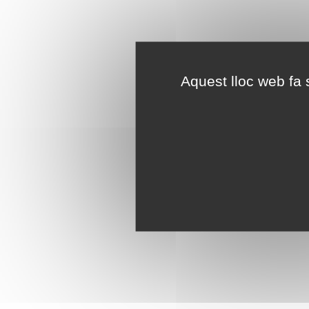
Aquest lloc web fa s