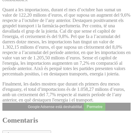
Quant a les importacions, durant el mes d’octubre han sumat un
valor de 122,20 milions d’euros, el que suposa un augment del 9,6%
respecte a l’octubre de l’any anterior. Destaquen positivament els
grupdel transport i la farmàcia-perfumeria. Per contra, té una
davallada el grup de la joieria. Cal dir que sense el capítol de
l'energia, el creixement és del 9,8%. Pel que fa a l’acumulat del
darrers dotze mesos, les importacions han tingut un valor de
1.302,15 milions d’euros, el que suposa un cfeixement del 8,0%
respecte a l’acumulat del període anterior, en que les importacions en
valor van ser de 1.205,50 milions d’euros. Sense el capítol de
l'energia, les importacions augmenten un 7,2% en comparació al
període anterior. Això és perquè totes les partides presenten valors
percentuals positius, i en destaquen transports, energia i joieria.
Finalment, les dades mostren que durant els primers deu mesos
d'enguany, el total d’importacions és de 1.058,27 milions d’euros,
amb un creixement del 7,7% respecte al mateix període de l’any
anterior, en què destaquen l'energia i el transport.
Permetre
Google Adsense està deshabilitat.
Comentaris