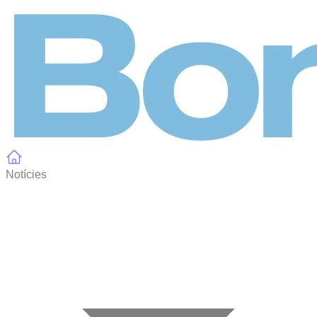
Panell de gestió de galetes
Notícies