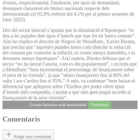
d'euros, respectivament. Finalment, per tipus de demandant,
destaquen clarament els titulars nacionals respecte dels
internacionals (el 95,9% enfront del 4,1% per al primer semestre de
l'any 2023).
Des del sector bancari s’apunta que la disminució d’hipoteques “es
deu a les pujades dels tipus d’interès que han fet els bancs centrals”.
Aíxi ho explica el director de Negoci de MoraBanc, Xavier Riestra,
que precisa que “aquestes pujades tenen com objectiu la reducció
del consum per controlar la inflació, es venen menys immobles, i es
demanen menys hipoteques”. Així mateix, Riestra defensa que el
sector “no ha tancat l’aixeta, com es diu popularment”, i recorda que
a MoraBanc “hem incrementat el percentatge de finançament sobre
el preu de la vivenda”, ja que “abans finançavem fins al 80% del
valor i ara s’arriba fins el 95%.” A més, va continuar “hem baixat el
diferencial que apliquem sobre l’Euríbor per poder oferir tipus
d’interès més competitiu, i ajudar a que més gent pugui accedir al
finançament de la seva vivenda”.
Permetre
Google Adsense està deshabilitat.
Comentaris
Afegir nou comentari