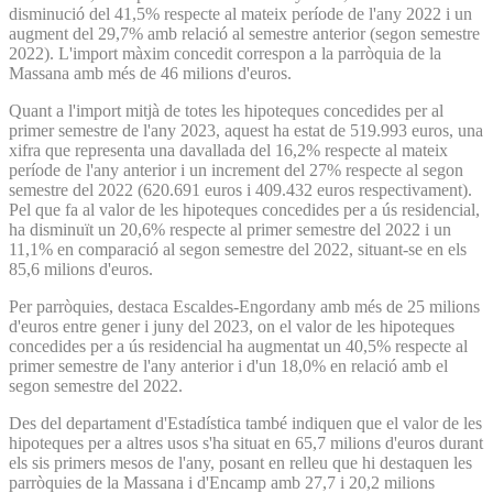
disminució del 41,5% respecte al mateix període de l'any 2022 i un
augment del 29,7% amb relació al semestre anterior (segon semestre
2022). L'import màxim concedit correspon a la parròquia de la
Massana amb més de 46 milions d'euros.
Quant a l'import mitjà de totes les hipoteques concedides per al
primer semestre de l'any 2023, aquest ha estat de 519.993 euros, una
xifra que representa una davallada del 16,2% respecte al mateix
període de l'any anterior i un increment del 27% respecte al segon
semestre del 2022 (620.691 euros i 409.432 euros respectivament).
Pel que fa al valor de les hipoteques concedides per a ús residencial,
ha disminuït un 20,6% respecte al primer semestre del 2022 i un
11,1% en comparació al segon semestre del 2022, situant-se en els
85,6 milions d'euros.
Per parròquies, destaca Escaldes-Engordany amb més de 25 milions
d'euros entre gener i juny del 2023, on el valor de les hipoteques
concedides per a ús residencial ha augmentat un 40,5% respecte al
primer semestre de l'any anterior i d'un 18,0% en relació amb el
segon semestre del 2022.
Des del departament d'Estadística també indiquen que el valor de les
hipoteques per a altres usos s'ha situat en 65,7 milions d'euros durant
els sis primers mesos de l'any, posant en relleu que hi destaquen les
parròquies de la Massana i d'Encamp amb 27,7 i 20,2 milions