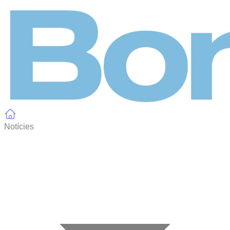
Panell de gestió de galetes
Notícies