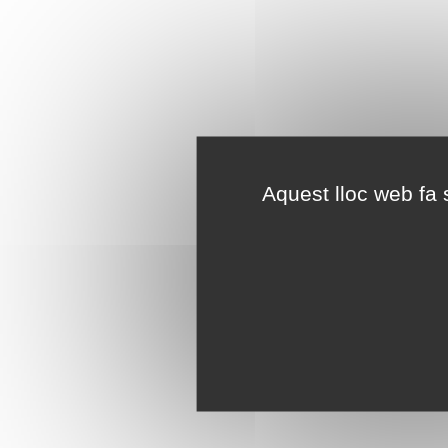
Aquest lloc web fa s