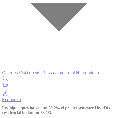
Galeries
Vist i no vist
Passava per aquí
Hemeroteca
Economia
Les hipoteques baixen un 30,2% el primer semestre i les d'ús
residencial ho fan un 28,5%