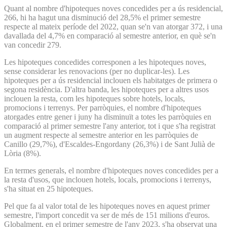
Quant al nombre d'hipoteques noves concedides per a ús residencial,
266, hi ha hagut una disminució del 28,5% el primer semestre
respecte al mateix període del 2022, quan se'n van atorgar 372, i una
davallada del 4,7% en comparació al semestre anterior, en què se'n
van concedir 279.
Les hipoteques concedides corresponen a les hipoteques noves,
sense considerar les renovacions (per no duplicar-les). Les
hipoteques per a ús residencial inclouen els habitatges de primera o
segona residència. D'altra banda, les hipoteques per a altres usos
inclouen la resta, com les hipoteques sobre hotels, locals,
promocions i terrenys. Per parròquies, el nombre d'hipoteques
atorgades entre gener i juny ha disminuït a totes les parròquies en
comparació al primer semestre l'any anterior, tot i que s'ha registrat
un augment respecte al semestre anterior en les parròquies de
Canillo (29,7%), d'Escaldes-Engordany (26,3%) i de Sant Julià de
Lòria (8%).
En termes generals, el nombre d'hipoteques noves concedides per a
la resta d'usos, que inclouen hotels, locals, promocions i terrenys,
s'ha situat en 25 hipoteques.
Pel que fa al valor total de les hipoteques noves en aquest primer
semestre, l'import concedit va ser de més de 151 milions d'euros.
Globalment, en el primer semestre de l'any 2023, s'ha observat una