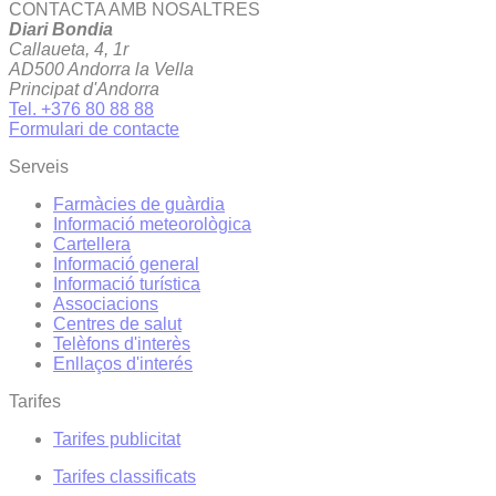
CONTACTA AMB NOSALTRES
Diari Bondia
Callaueta, 4, 1r
AD500 Andorra la Vella
Principat d'Andorra
Tel. +376 80 88 88
Formulari de contacte
Serveis
Farmàcies de guàrdia
Informació meteorològica
Cartellera
Informació general
Informació turística
Associacions
Centres de salut
Telèfons d'interès
Enllaços d'interés
Tarifes
Tarifes publicitat
Tarifes classificats