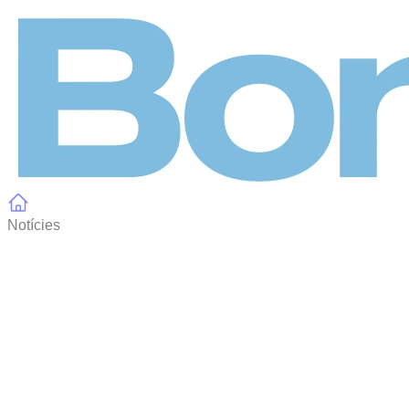
Panell de gestió de galetes
Notícies