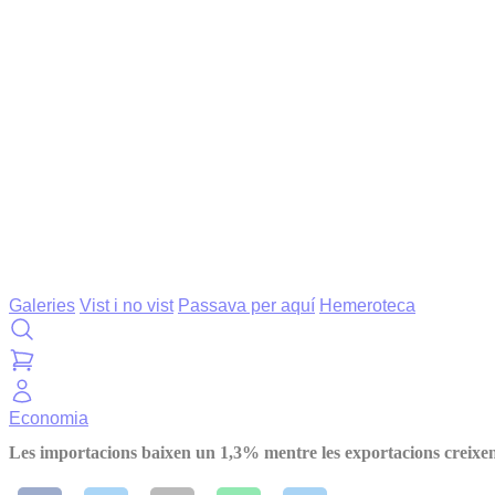
Galeries
Vist i no vist
Passava per aquí
Hemeroteca
Economia
Les importacions baixen un 1,3% mentre les exportacions creixen