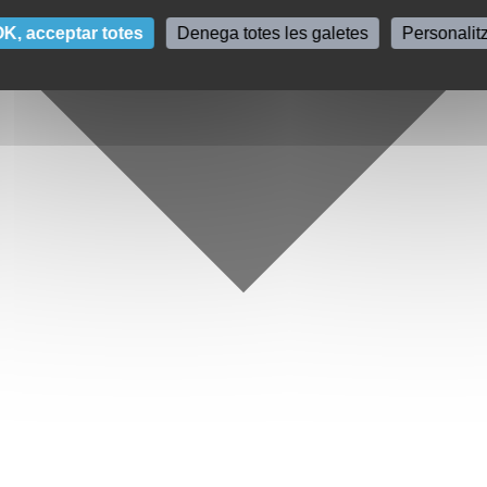
K, acceptar totes
Denega totes les galetes
Personalit