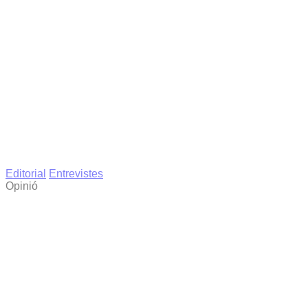
Editorial
Entrevistes
Opinió