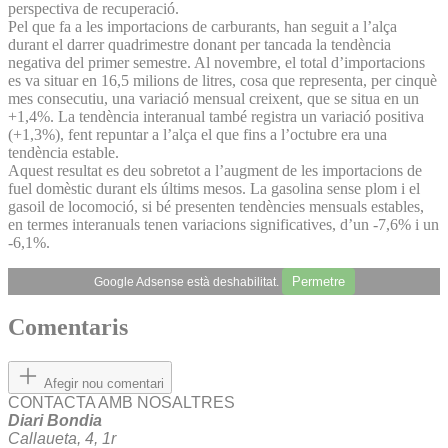
perspectiva de recuperació.
Pel que fa a les importacions de carburants, han seguit a l’alça
durant el darrer quadrimestre donant per tancada la tendència
negativa del primer semestre. Al novembre, el total d’importacions
es va situar en 16,5 milions de litres, cosa que representa, per cinquè
mes consecutiu, una variació mensual creixent, que se situa en un
+1,4%. La tendència interanual també registra un variació positiva
(+1,3%), fent repuntar a l’alça el que fins a l’octubre era una
tendència estable.
Aquest resultat es deu sobretot a l’augment de les importacions de
fuel domèstic durant els últims mesos. La gasolina sense plom i el
gasoil de locomoció, si bé presenten tendències mensuals estables,
en termes interanuals tenen variacions significatives, d’un -7,6% i un
-6,1%.
Permetre
Google Adsense està deshabilitat.
Comentaris
Afegir nou comentari
CONTACTA AMB NOSALTRES
Diari Bondia
Callaueta, 4, 1r