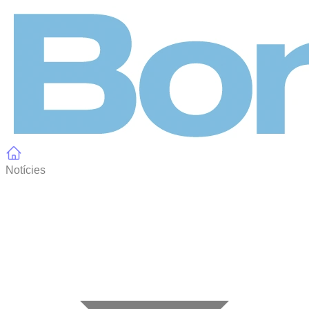
Panell de gestió de galetes
Notícies