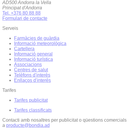
AD500 Andorra la Vella
Principat d'Andorra
Tel. +376 80 88 88
Formulari de contacte
Serveis
Farmàcies de guàrdia
Informació meteorològica
Cartellera
Informació general
Informació turística
Associacions
Centres de salut
Telèfons d'interès
Enllaços d'interés
Tarifes
Tarifes publicitat
Tarifes classificats
Contacti amb nosaltres per publicitat o qüestions comercials
a
producte@bondia.ad