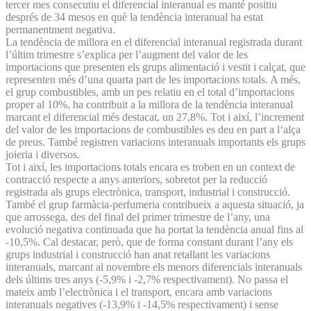
tercer mes consecutiu el diferencial interanual es manté positiu
després de 34 mesos en què la tendència interanual ha estat
permanentment negativa.
La tendència de millora en el diferencial interanual registrada durant
l’últim trimestre s’explica per l’augment del valor de les
importacions que presenten els grups alimentació i vestit i calçat, que
representen més d’una quarta part de les importacions totals. A més,
el grup combustibles, amb un pes relatiu en el total d’importacions
proper al 10%, ha contribuït a la millora de la tendència interanual
marcant el diferencial més destacat, un 27,8%. Tot i així, l’increment
del valor de les importacions de combustibles es deu en part a l‘alça
de preus. També registren variacions interanuals importants els grups
joieria i diversos.
Tot i així, les importacions totals encara es troben en un context de
contracció respecte a anys anteriors, sobretot per la reducció
registrada als grups electrònica, transport, industrial i construcció.
També el grup farmàcia-perfumeria contribueix a aquesta situació, ja
que arrossega, des del final del primer trimestre de l’any, una
evolució negativa continuada que ha portat la tendència anual fins al
-10,5%. Cal destacar, però, que de forma constant durant l’any els
grups industrial i construcció han anat retallant les variacions
interanuals, marcant al novembre els menors diferencials interanuals
dels últims tres anys (-5,9% i -2,7% respectivament). No passa el
mateix amb l’electrònica i el transport, encara amb variacions
interanuals negatives (-13,9% i -14,5% respectivament) i sense