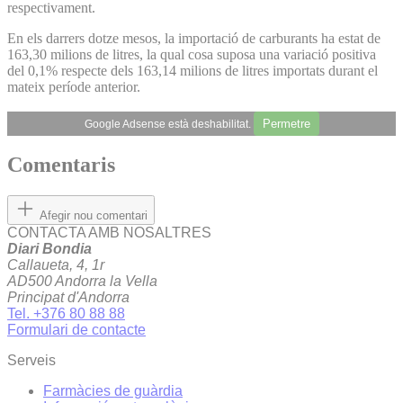
respectivament.
En els darrers dotze mesos, la importació de carburants ha estat de
163,30 milions de litres, la qual cosa suposa una variació positiva
del 0,1% respecte dels 163,14 milions de litres importats durant el
mateix període anterior.
Permetre
Google Adsense està deshabilitat.
Comentaris
Afegir nou comentari
CONTACTA AMB NOSALTRES
Diari Bondia
Callaueta, 4, 1r
AD500 Andorra la Vella
Principat d'Andorra
Tel. +376 80 88 88
Formulari de contacte
Serveis
Farmàcies de guàrdia