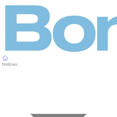
Panell de gestió de galetes
Notícies