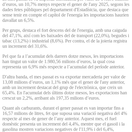
d’euros, un 10,7% menys respecte el gener de l'any 2025, segons les
dades fetes públiques pel departament d'Estadístcia, que destaca que
sense tenir en compte el capítol de l'energia les importacions haurien
davallat un 6,5%.
Per grups, destaca el fort descens del de l'energia, amb una caiguda
del 47,1%, així com les baixades del de transport (22,0%), begudes i
tabac (13,2%) i industrial (8,6%). Per contra, el de la joieria registra
un increment del 31,6%.
Pel que fa a l’acumulat dels darrers dotze mesos, les importacions
han tingut un valor de 1.980,56 milions d’euros, la qual cosa
representa un 6,9% més respecte a l’acumulat del període anterior.
D'altra banda, el mes passat es va exportar mercaderia per valor de
13,08 milions d’euros, un 1,1% més que el gener de l'any anterior,
amb un increment destacat del grup de l'electrònica, que creix un
65,4%. En l'acumulat dels últims dotze mesos, les exportacions han
crescut un 2,2%, arribant als 197,35 milions d’euros.
Quant als carburants, durant el gener passat es van importar fins a
16,57 milions de litres, fet que suposa una variació negativa del 4%
respecte al mes de gener de l’any anterior. Aquest mes, el fuel
domèstic presenta un increment del 4,4%, mentre que el gasoil i la
gasolina mostren variacions negatives de l'11,9% i del 6,4%,