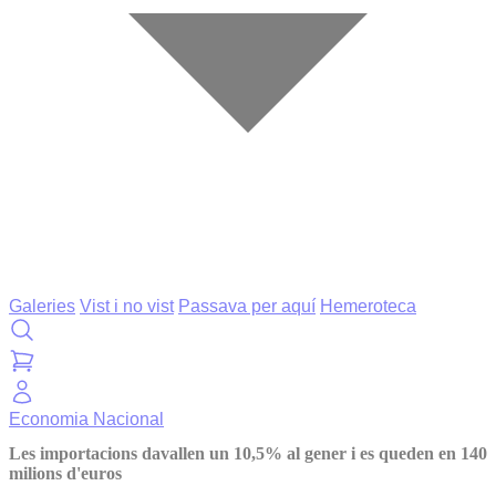
Galeries
Vist i no vist
Passava per aquí
Hemeroteca
Economia
Nacional
Les importacions davallen un 10,5% al gener i es queden en 140
milions d'euros