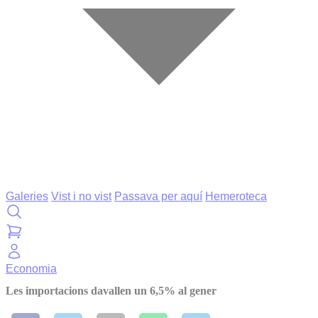
Galeries
Vist i no vist
Passava per aquí
Hemeroteca
Economia
Les importacions davallen un 6,5% al gener