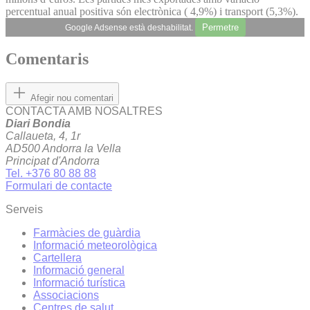
percentual anual positiva són electrònica ( 4,9%) i transport (5,3%).
Permetre
Google Adsense està deshabilitat.
Comentaris
Afegir nou comentari
CONTACTA AMB NOSALTRES
Diari Bondia
Callaueta, 4, 1r
AD500 Andorra la Vella
Principat d'Andorra
Tel. +376 80 88 88
Formulari de contacte
Serveis
Farmàcies de guàrdia
Informació meteorològica
Cartellera
Informació general
Informació turística
Associacions
Centres de salut