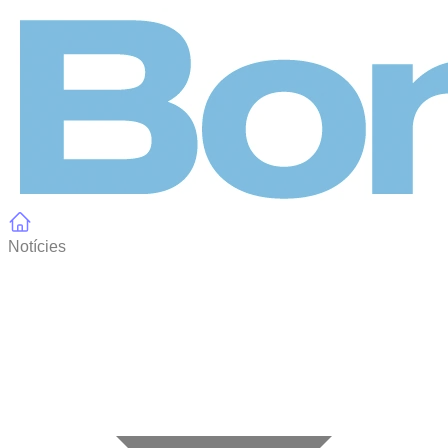
Panell de gestió de galetes
Notícies