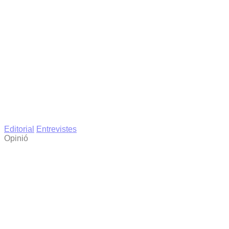
Editorial
Entrevistes
Opinió