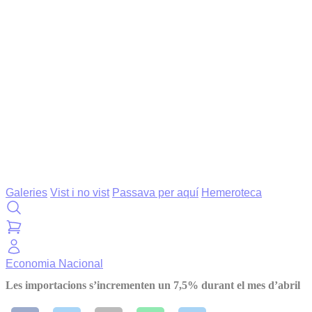
Galeries
Vist i no vist
Passava per aquí
Hemeroteca
Economia
Nacional
Les importacions s’incrementen un 7,5% durant el mes d’abril