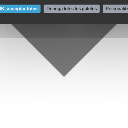
K, acceptar totes
Denega totes les galetes
Personalit