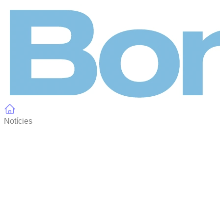
Panell de gestió de galetes
Notícies