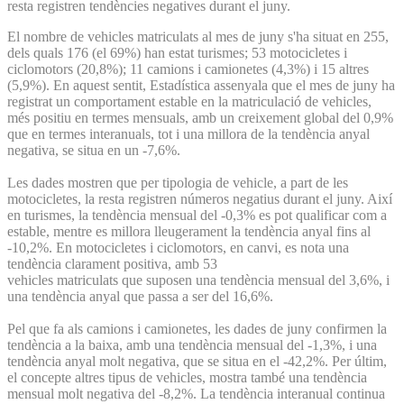
resta registren tendències negatives durant el juny.
El nombre de vehicles matriculats al mes de juny s'ha situat en 255,
dels quals 176 (el 69%) han estat turismes; 53 motocicletes i
ciclomotors (20,8%); 11 camions i camionetes (4,3%) i 15 altres
(5,9%). En aquest sentit, Estadística assenyala que el mes de juny ha
registrat un comportament estable en la matriculació de vehicles,
més positiu en termes mensuals, amb un creixement global del 0,9%
que en termes interanuals, tot i una millora de la tendència anyal
negativa, se situa en un -7,6%.
Les dades mostren que per tipologia de vehicle, a part de les
motocicletes, la resta registren números negatius durant el juny. Així
en turismes, la tendència mensual del -0,3% es pot qualificar com a
estable, mentre es millora lleugerament la tendència anyal fins al
-10,2%. En motocicletes i ciclomotors, en canvi, es nota una
tendència clarament positiva, amb 53
vehicles matriculats que suposen una tendència mensual del 3,6%, i
una tendència anyal que passa a ser del 16,6%.
Pel que fa als camions i camionetes, les dades de juny confirmen la
tendència a la baixa, amb una tendència mensual del -1,3%, i una
tendència anyal molt negativa, que se situa en el -42,2%. Per últim,
el concepte altres tipus de vehicles, mostra també una tendència
mensual molt negativa del -8,2%. La tendència interanual continua