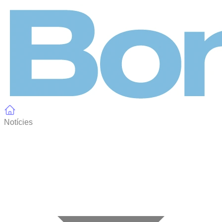
Panell de gestió de galetes
Notícies