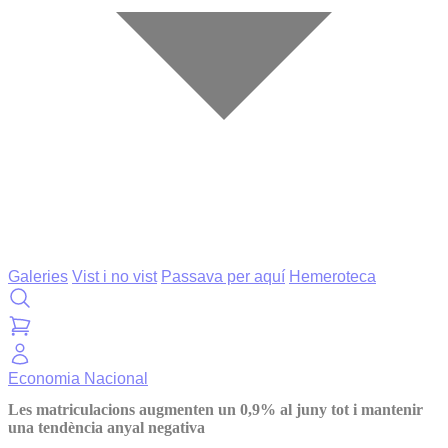
Galeries
Vist i no vist
Passava per aquí
Hemeroteca
Economia
Nacional
Les matriculacions augmenten un 0,9% al juny tot i mantenir
una tendència anyal negativa