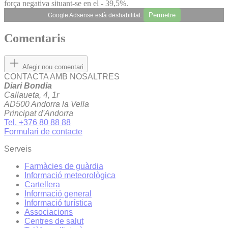
força negativa situant-se en el - 39,5%.
Permetre
Google Adsense està deshabilitat.
Comentaris
Afegir nou comentari
CONTACTA AMB NOSALTRES
Diari Bondia
Callaueta, 4, 1r
AD500 Andorra la Vella
Principat d'Andorra
Tel. +376 80 88 88
Formulari de contacte
Serveis
Farmàcies de guàrdia
Informació meteorològica
Cartellera
Informació general
Informació turística
Associacions
Centres de salut