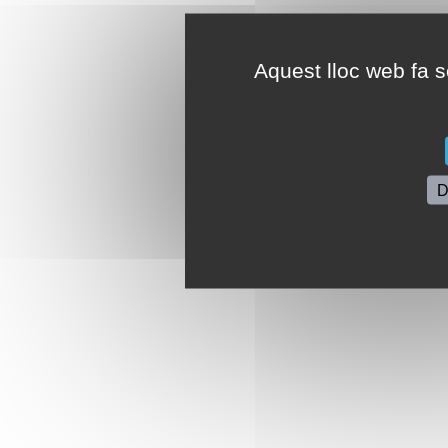
Aquest lloc web fa se
D