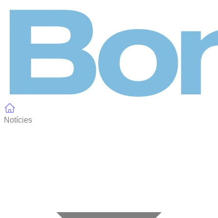
Panell de gestió de galetes
Notícies