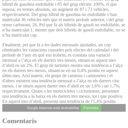
híbrid de gasolina endollable i 85 del grup elèctric 100%, el que
suposa, en termes absoluts, un augment de 87 i 73 vehicles,
respectivament. Del grup híbrid de gasolina no endollable s’han
matriculat 36 vehicles més que el mateix període anterior, i del grup
sense carburant, 26. Pel que fa als híbrids de gasoli no endollable, se
n’ha matriculat 1, mentre que dels híbrids de gasoli endollable, no se
n’ha matriculat cap.
Finalment, pel que fa a les dades mensuals ajustades, un cop
eliminades les variacions causades pels efectes del calendari i del
període de l’any en què ens trobem, es constata una variació
mensual a l’alça en els darrers tres mesos, situant-se aquest mes
d’abril en un 2%. El grup de turismes mostra una tendència a l’alça
en els darrers tres mesos, situant-se en un 0,4% positiu en aquest
últim mes. Així mateix, els grups de camions i camionetes i el
d'altres mostren una tendència mensual a l’alça en els darrers cinc
mesos, i se situen aquest darrer mes d’abril en un 1,6% i un 1,7%,
respectivament. Quant a les motocicletes i ciclomotors, presenten
una tendència a la baixa en els darrers tres mesos, tot i que positiva.
En aquest mes d’abril, presenta una tendència de l'1,4% positiu.
Permetre
Google Adsense està deshabilitat.
Comentaris