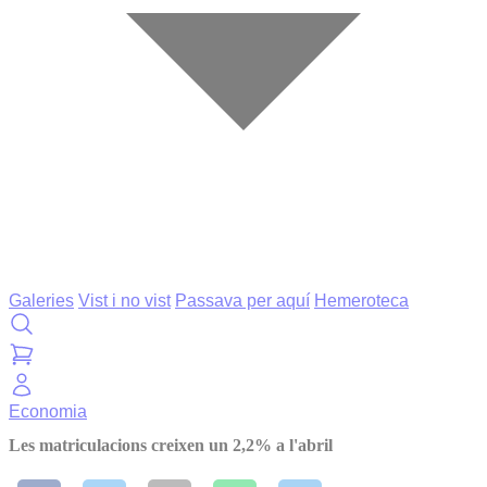
Galeries
Vist i no vist
Passava per aquí
Hemeroteca
Economia
Les matriculacions creixen un 2,2% a l'abril