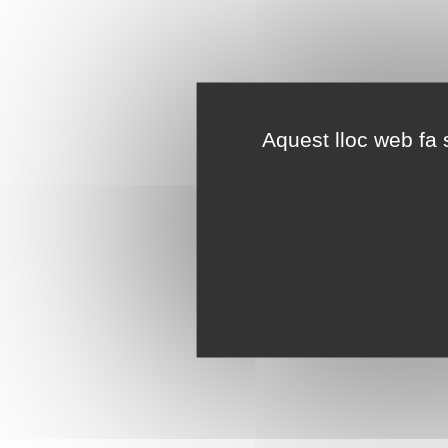
Aquest lloc web fa s