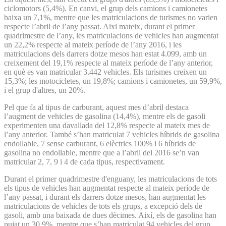
ciclomotors (5,4%). En canvi, el grup dels camions i camionetes
baixa un 7,1%, mentre que les matriculacions de turismes no varien
respecte l’abril de l’any passat. Aixi mateix, durant el primer
quadrimestre de l’any, les matriculacions de vehicles han augmentat
un 22,2% respecte al mateix període de l’any 2016, i les
matriculacions dels darrers dotze mesos han estat 4.099, amb un
creixement del 19,1% respecte al mateix període de l’any anterior,
en què es van matricular 3.442 vehicles. Els turismes creixen un
15,3%; les motocicletes, un 19,8%; camions i camionetes, un 59,9%,
i el grup d'altres, un 20%.
Pel que fa al tipus de carburant, aquest mes d’abril destaca
l’augment de vehicles de gasolina (14,4%), mentre els de gasoli
experimenten una davallada del 12,8% respecte al mateix mes de
l’any anterior. També s’han matriculat 7 vehicles híbrids de gasolina
endollable, 7 sense carburant, 6 elèctrics 100% i 6 híbrids de
gasolina no endollable, mentre que a l’abril del 2016 se’n van
matricular 2, 7, 9 i 4 de cada tipus, respectivament.
Durant el primer quadrimestre d'enguany, les matriculacions de tots
els tipus de vehicles han augmentat respecte al mateix període de
l’any passat, i durant els darrers dotze mesos, han augmentat les
matriculacions de vehicles de tots els grups, a excepció dels de
gasoli, amb una baixada de dues dècimes. Així, els de gasolina han
pujat un 30,9%, mentre que s’han matriculat 94 vehicles del grup