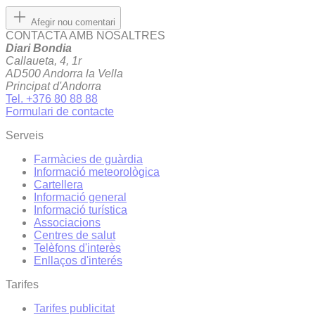
Afegir nou comentari
CONTACTA AMB NOSALTRES
Diari Bondia
Callaueta, 4, 1r
AD500 Andorra la Vella
Principat d'Andorra
Tel. +376 80 88 88
Formulari de contacte
Serveis
Farmàcies de guàrdia
Informació meteorològica
Cartellera
Informació general
Informació turística
Associacions
Centres de salut
Telèfons d'interès
Enllaços d'interés
Tarifes
Tarifes publicitat