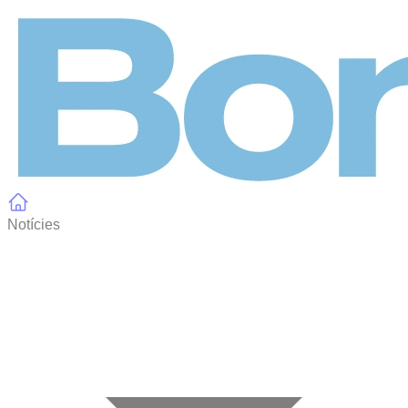
Panell de gestió de galetes
Notícies