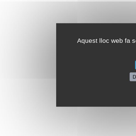
Aquest lloc web fa se
D