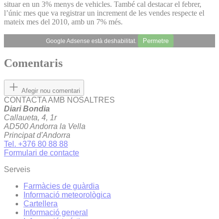
situar en un 3% menys de vehicles. També cal destacar el febrer,
l’únic mes que va registrar un increment de les vendes respecte el
mateix mes del 2010, amb un 7% més.
Permetre
Google Adsense està deshabilitat.
Comentaris
Afegir nou comentari
CONTACTA AMB NOSALTRES
Diari Bondia
Callaueta, 4, 1r
AD500 Andorra la Vella
Principat d'Andorra
Tel. +376 80 88 88
Formulari de contacte
Serveis
Farmàcies de guàrdia
Informació meteorològica
Cartellera
Informació general