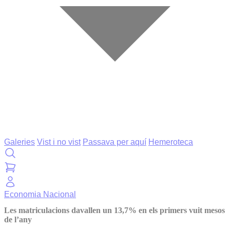
Galeries
Vist i no vist
Passava per aquí
Hemeroteca
Economia
Nacional
Les matriculacions davallen un 13,7% en els primers vuit mesos
de l’any