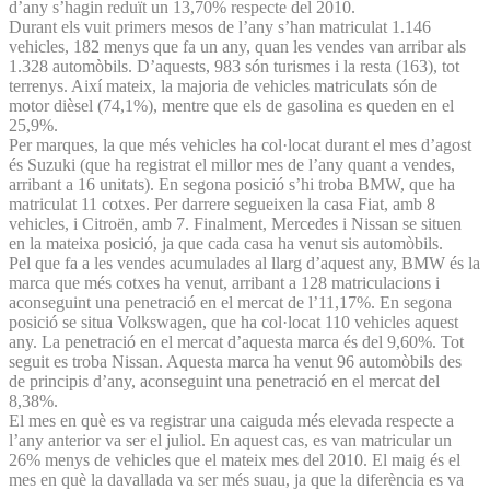
d’any s’hagin reduït un 13,70% respecte del 2010.
Durant els vuit primers mesos de l’any s’han matriculat 1.146
vehicles, 182 menys que fa un any, quan les vendes van arribar als
1.328 automòbils. D’aquests, 983 són turismes i la resta (163), tot
terrenys. Així mateix, la majoria de vehicles matriculats són de
motor dièsel (74,1%), mentre que els de gasolina es queden en el
25,9%.
Per marques, la que més vehicles ha col·locat durant el mes d’agost
és Suzuki (que ha registrat el millor mes de l’any quant a vendes,
arribant a 16 unitats). En segona posició s’hi troba BMW, que ha
matriculat 11 cotxes. Per darrere segueixen la casa Fiat, amb 8
vehicles, i Citroën, amb 7. Finalment, Mercedes i Nissan se situen
en la mateixa posició, ja que cada casa ha venut sis automòbils.
Pel que fa a les vendes acumulades al llarg d’aquest any, BMW és la
marca que més cotxes ha venut, arribant a 128 matriculacions i
aconseguint una penetració en el mercat de l’11,17%. En segona
posició se situa Volkswagen, que ha col·locat 110 vehicles aquest
any. La penetració en el mercat d’aquesta marca és del 9,60%. Tot
seguit es troba Nissan. Aquesta marca ha venut 96 automòbils des
de principis d’any, aconseguint una penetració en el mercat del
8,38%.
El mes en què es va registrar una caiguda més elevada respecte a
l’any anterior va ser el juliol. En aquest cas, es van matricular un
26% menys de vehicles que el mateix mes del 2010. El maig és el
mes en què la davallada va ser més suau, ja que la diferència es va