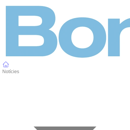
Panell de gestió de galetes
Notícies