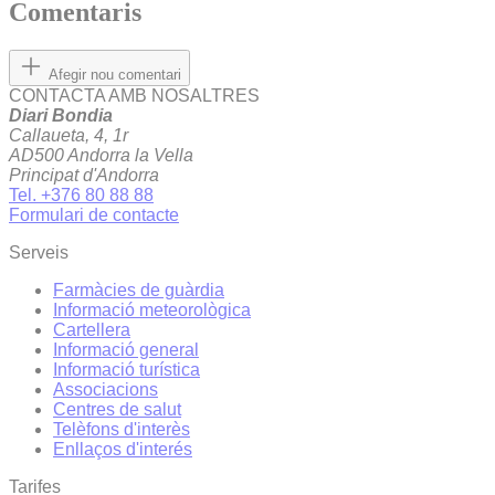
Comentaris
Afegir nou comentari
CONTACTA AMB NOSALTRES
Diari Bondia
Callaueta, 4, 1r
AD500 Andorra la Vella
Principat d'Andorra
Tel. +376 80 88 88
Formulari de contacte
Serveis
Farmàcies de guàrdia
Informació meteorològica
Cartellera
Informació general
Informació turística
Associacions
Centres de salut
Telèfons d'interès
Enllaços d'interés
Tarifes