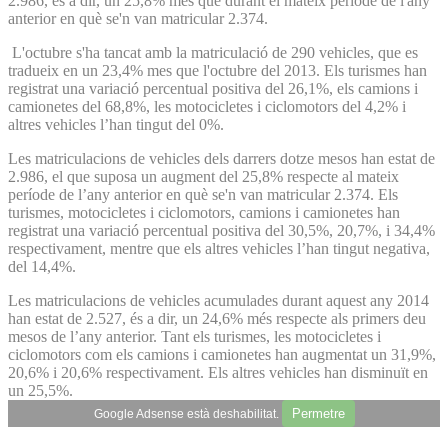
2.986, és a dir, un 25,8% més que durant el mateix període de l'any
anterior en què se'n van matricular 2.374.
L'octubre s'ha tancat amb la matriculació de 290 vehicles, que es
tradueix en un 23,4% mes que l'octubre del 2013. Els turismes han
registrat una variació percentual positiva del 26,1%, els camions i
camionetes del 68,8%, les motocicletes i ciclomotors del 4,2% i
altres vehicles l’han tingut del 0%.
Les matriculacions de vehicles dels darrers dotze mesos han estat de
2.986, el que suposa un augment del 25,8% respecte al mateix
període de l’any anterior en què se'n van matricular 2.374. Els
turismes, motocicletes i ciclomotors, camions i camionetes han
registrat una variació percentual positiva del 30,5%, 20,7%, i 34,4%
respectivament, mentre que els altres vehicles l’han tingut negativa,
del 14,4%.
Les matriculacions de vehicles acumulades durant aquest any 2014
han estat de 2.527, és a dir, un 24,6% més respecte als primers deu
mesos de l’any anterior. Tant els turismes, les motocicletes i
ciclomotors com els camions i camionetes han augmentat un 31,9%,
20,6% i 20,6% respectivament. Els altres vehicles han disminuït en
un 25,5%.
Permetre
Google Adsense està deshabilitat.