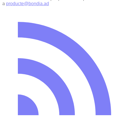
a
producte@bondia.ad