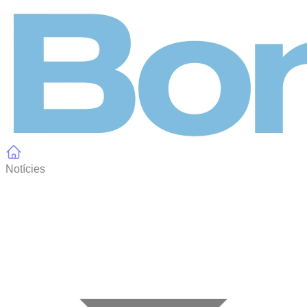
Panell de gestió de galetes
Notícies