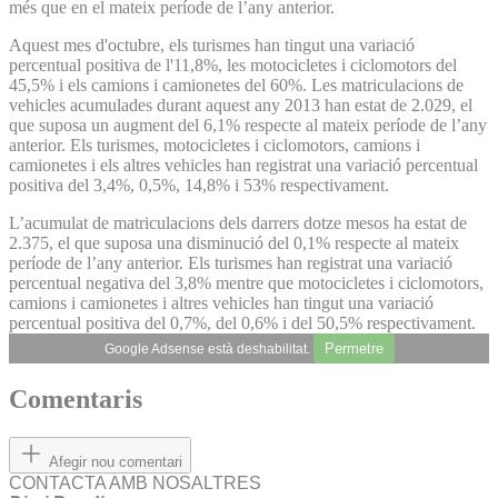
més que en el mateix període de l’any anterior.
Aquest mes d'octubre, els turismes han tingut una variació
percentual positiva de l'11,8%, les motocicletes i ciclomotors del
45,5% i els camions i camionetes del 60%. Les matriculacions de
vehicles acumulades durant aquest any 2013 han estat de 2.029, el
que suposa un augment del 6,1% respecte al mateix període de l’any
anterior. Els turismes, motocicletes i ciclomotors, camions i
camionetes i els altres vehicles han registrat una variació percentual
positiva del 3,4%, 0,5%, 14,8% i 53% respectivament.
L’acumulat de matriculacions dels darrers dotze mesos ha estat de
2.375, el que suposa una disminució del 0,1% respecte al mateix
període de l’any anterior. Els turismes han registrat una variació
percentual negativa del 3,8% mentre que motocicletes i ciclomotors,
camions i camionetes i altres vehicles han tingut una variació
percentual positiva del 0,7%, del 0,6% i del 50,5% respectivament.
Permetre
Google Adsense està deshabilitat.
Comentaris
Afegir nou comentari
CONTACTA AMB NOSALTRES