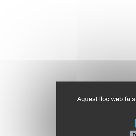
Aquest lloc web fa se
D