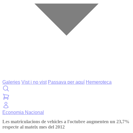
Galeries
Vist i no vist
Passava per aquí
Hemeroteca
Economia
Nacional
Les matriculacions de vehicles a l'octubre augmenten un 23,7%
respecte al mateix mes del 2012