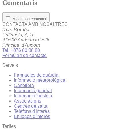
Comentaris
Afegir nou comentari
CONTACTA AMB NOSALTRES
Diari Bondia
Callaueta, 4, 1r
AD500 Andorra la Vella
Principat d'Andorra
Tel. +376 80 88 88
Formulari de contacte
Serveis
Farmàcies de guàrdia
Informació meteorològica
Cartellera
Informació general
Informació turística
Associacions
Centres de salut
Telèfons d'interès
Enllaços d'interés
Tarifes