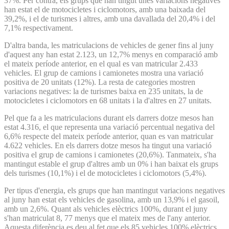
37%. Per contra, els grups que han tingut unes variacions negatives
han estat el de motocicletes i ciclomotors, amb una baixada del
39,2%, i el de turismes i altres, amb una davallada del 20,4% i del
7,1% respectivament.
D'altra banda, les matriculacions de vehicles de gener fins al juny
d'aquest any han estat 2.123, un 12,7% menys en comparació amb
el mateix període anterior, en el qual es van matricular 2.433
vehicles. El grup de camions i camionetes mostra una variació
positiva de 20 unitats (12%). La resta de categories mostren
variacions negatives: la de turismes baixa en 235 unitats, la de
motocicletes i ciclomotors en 68 unitats i la d'altres en 27 unitats.
Pel que fa a les matriculacions durant els darrers dotze mesos han
estat 4.316, el que representa una variació percentual negativa del
6,6% respecte del mateix període anterior, quan es van matricular
4.622 vehicles. En els darrers dotze mesos ha tingut una variació
positiva el grup de camions i camionetes (20,6%). Tanmateix, s'ha
mantingut estable el grup d'altres amb un 0% i han baixat els grups
dels turismes (10,1%) i el de motocicletes i ciclomotors (5,4%).
Per tipus d'energia, els grups que han mantingut variacions negatives
al juny han estat els vehicles de gasolina, amb un 13,9% i el gasoil,
amb un 2,6%. Quant als vehicles elèctrics 100%, durant el juny
s'han matriculat 8, 77 menys que el mateix mes de l'any anterior.
Aquesta diferència es deu al fet que els 85 vehicles 100% elèctrics