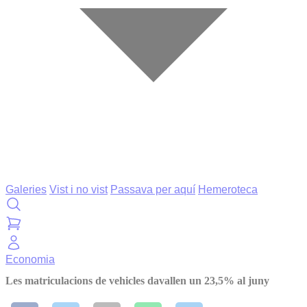
Galeries
Vist i no vist
Passava per aquí
Hemeroteca
Economia
Les matriculacions de vehicles davallen un 23,5% al juny