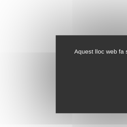
Aquest lloc web fa s