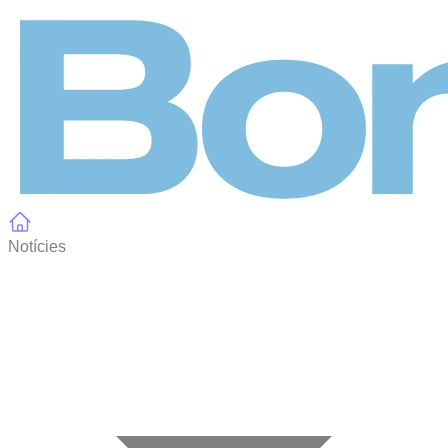
Panell de gestió de galetes
Notícies