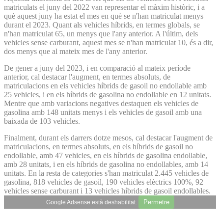
matriculats el juny del 2022 van representar el màxim històric, i a
què aquest juny ha estat el mes en què se n'han matriculat menys
durant el 2023. Quant als vehicles híbrids, en termes globals, se
n'han matriculat 65, un menys que l'any anterior. A l'últim, dels
vehicles sense carburant, aquest mes se n'han matriculat 10, és a dir,
dos menys que al mateix mes de l'any anterior.
De gener a juny del 2023, i en comparació al mateix període
anterior, cal destacar l'augment, en termes absoluts, de
matriculacions en els vehicles híbrids de gasoil no endollable amb
25 vehicles, i en els híbrids de gasolina no endollable en 12 unitats.
Mentre que amb variacions negatives destaquen els vehicles de
gasolina amb 148 unitats menys i els vehicles de gasoil amb una
baixada de 103 vehicles.
Finalment, durant els darrers dotze mesos, cal destacar l'augment de
matriculacions, en termes absoluts, en els híbrids de gasoil no
endollable, amb 47 vehicles, en els híbrids de gasolina endollable,
amb 28 unitats, i en els híbrids de gasolina no endollables, amb 14
unitats. En la resta de categories s'han matriculat 2.445 vehicles de
gasolina, 818 vehicles de gasoil, 190 vehicles elèctrics 100%, 92
vehicles sense carburant i 13 vehicles híbrids de gasoil endollables.
Permetre
Google Adsense està deshabilitat.