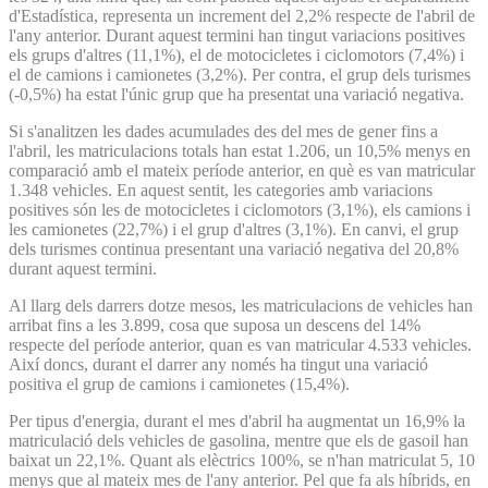
d'Estadística, representa un increment del 2,2% respecte de l'abril de
l'any anterior. Durant aquest termini han tingut variacions positives
els grups d'altres (11,1%), el de motocicletes i ciclomotors (7,4%) i
el de camions i camionetes (3,2%). Per contra, el grup dels turismes
(-0,5%) ha estat l'únic grup que ha presentat una variació negativa.
Si s'analitzen les dades acumulades des del mes de gener fins a
l'abril, les matriculacions totals han estat 1.206, un 10,5% menys en
comparació amb el mateix període anterior, en què es van matricular
1.348 vehicles. En aquest sentit, les categories amb variacions
positives són les de motocicletes i ciclomotors (3,1%), els camions i
les camionetes (22,7%) i el grup d'altres (3,1%). En canvi, el grup
dels turismes continua presentant una variació negativa del 20,8%
durant aquest termini.
Al llarg dels darrers dotze mesos, les matriculacions de vehicles han
arribat fins a les 3.899, cosa que suposa un descens del 14%
respecte del període anterior, quan es van matricular 4.533 vehicles.
Així doncs, durant el darrer any només ha tingut una variació
positiva el grup de camions i camionetes (15,4%).
Per tipus d'energia, durant el mes d'abril ha augmentat un 16,9% la
matriculació dels vehicles de gasolina, mentre que els de gasoil han
baixat un 22,1%. Quant als elèctrics 100%, se n'han matriculat 5, 10
menys que al mateix mes de l'any anterior. Pel que fa als híbrids, en