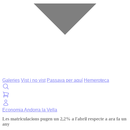
Galeries
Vist i no vist
Passava per aquí
Hemeroteca
Economia
Andorra la Vella
Les matriculacions pugen un 2,2% a l'abril respecte a ara fa un
any