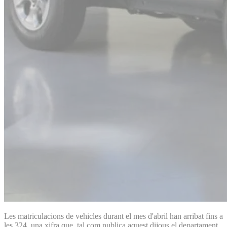
Les matriculacions de vehicles durant el mes d'abril han arribat fins a
les 324, una xifra que, tal com publica aquest dijous el departament