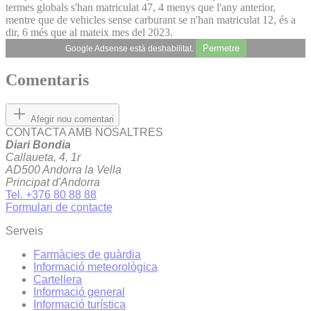
termes globals s'han matriculat 47, 4 menys que l'any anterior,
mentre que de vehicles sense carburant se n'han matriculat 12, és a
dir, 6 més que al mateix mes del 2023.
Permetre
Google Adsense està deshabilitat.
Comentaris
Afegir nou comentari
CONTACTA AMB NOSALTRES
Diari Bondia
Callaueta, 4, 1r
AD500 Andorra la Vella
Principat d'Andorra
Tel. +376 80 88 88
Formulari de contacte
Serveis
Farmàcies de guàrdia
Informació meteorològica
Cartellera
Informació general
Informació turística