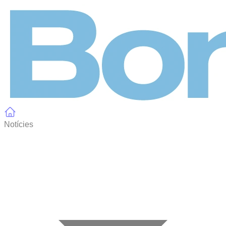
Panell de gestió de galetes
Notícies