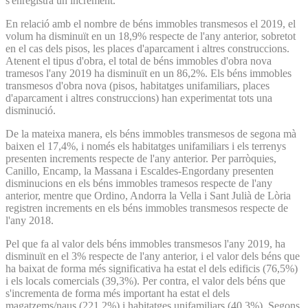
s'enregistra un increment.
En relació amb el nombre de béns immobles transmesos el 2019, el
volum ha disminuït en un 18,9% respecte de l'any anterior, sobretot
en el cas dels pisos, les places d'aparcament i altres construccions.
Atenent el tipus d'obra, el total de béns immobles d'obra nova
tramesos l'any 2019 ha disminuït en un 86,2%. Els béns immobles
transmesos d'obra nova (pisos, habitatges unifamiliars, places
d'aparcament i altres construccions) han experimentat tots una
disminució.
De la mateixa manera, els béns immobles transmesos de segona mà
baixen el 17,4%, i només els habitatges unifamiliars i els terrenys
presenten increments respecte de l'any anterior. Per parròquies,
Canillo, Encamp, la Massana i Escaldes-Engordany presenten
disminucions en els béns immobles tramesos respecte de l'any
anterior, mentre que Ordino, Andorra la Vella i Sant Julià de Lòria
registren increments en els béns immobles transmesos respecte de
l'any 2018.
Pel que fa al valor dels béns immobles transmesos l'any 2019, ha
disminuït en el 3% respecte de l'any anterior, i el valor dels béns que
ha baixat de forma més significativa ha estat el dels edificis (76,5%)
i els locals comercials (39,3%). Per contra, el valor dels béns que
s'incrementa de forma més important ha estat el dels
magatzems/naus (221,2%) i habitatges unifamiliars (40,3%). Segons