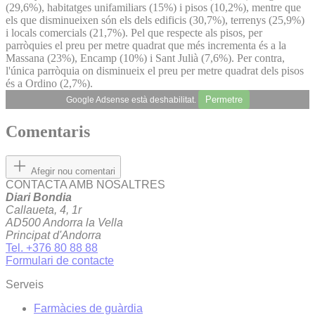
(29,6%), habitatges unifamiliars (15%) i pisos (10,2%), mentre que
els que disminueixen són els dels edificis (30,7%), terrenys (25,9%)
i locals comercials (21,7%). Pel que respecte als pisos, per
parròquies el preu per metre quadrat que més incrementa és a la
Massana (23%), Encamp (10%) i Sant Julià (7,6%). Per contra,
l'única parròquia on disminueix el preu per metre quadrat dels pisos
és a Ordino (2,7%).
Permetre
Google Adsense està deshabilitat.
Comentaris
Afegir nou comentari
CONTACTA AMB NOSALTRES
Diari Bondia
Callaueta, 4, 1r
AD500 Andorra la Vella
Principat d'Andorra
Tel. +376 80 88 88
Formulari de contacte
Serveis
Farmàcies de guàrdia