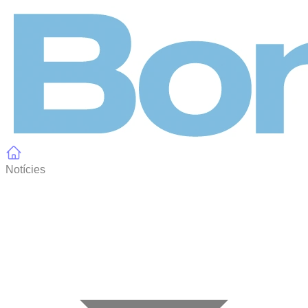
Panell de gestió de galetes
Notícies