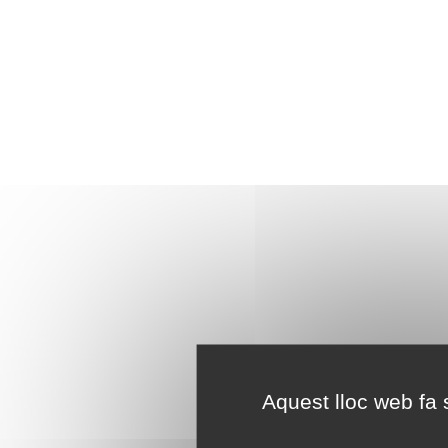
Aquest lloc web fa s