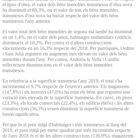
el tipus d'obra, el valor dels béns immobles transmesos d'obra nova
ha disminuït el 89,3%, on el valor de tots els béns immobles
transmesos d'ora nova ha baixat respecte del valor dels béns
transmesos l'any anterior.
El valor total dels béns immobles de segona mà també ha disminuït
en un 1,4%, on el valor dels pisos, habitatges unifamiliars i edificis
disminueix el 10,2%. Per contra el d'altres construccions
s'incrementa en un 16,3% respecte del 2018. Per parròquies, Ordino
i Sant Julià registren els augments més elevats en valor dels béns
immobles durant l'any. Per contra, Andorra la Vella i Canillo
reflecteixen disminucions en el valor dels béns immobles
transmesos.
En referència a la superfície transmesa l'any 2019, el total s'ha
incrementat el 9,7% respecte de l'exercici anterior. Els magatzems
(147,8%) i els terrenys (47,6%) ha estat els béns que registren una
variació més elevada de la superfície transmesa. En canvi, els pisos
(23,3%), els locals comercials (22,4%), els edificis (66%) i les altres
construccions (56,3%) veuen disminuir la superfície transmesa de
forma significativa.
Pel que fa al preu mitjà d'habitatges i sòls transmesos al llarg del
2019, el preu mitjà per metre quadrat que més incrementa respecte
de l'any 2018 és el de les altres construccions (136,9%), magatzems