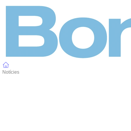
Panell de gestió de galetes
Notícies