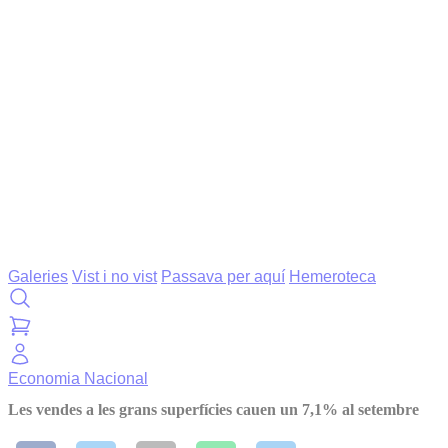
Galeries
Vist i no vist
Passava per aquí
Hemeroteca
Economia
Nacional
Les vendes a les grans superfícies cauen un 7,1% al setembre