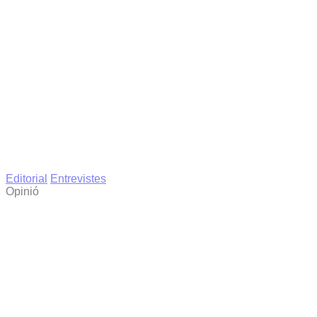
Editorial
Entrevistes
Opinió