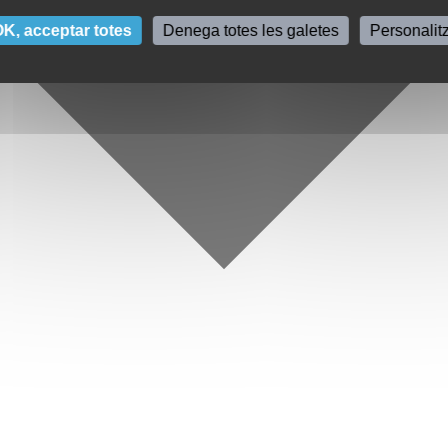
K, acceptar totes
Denega totes les galetes
Personalit