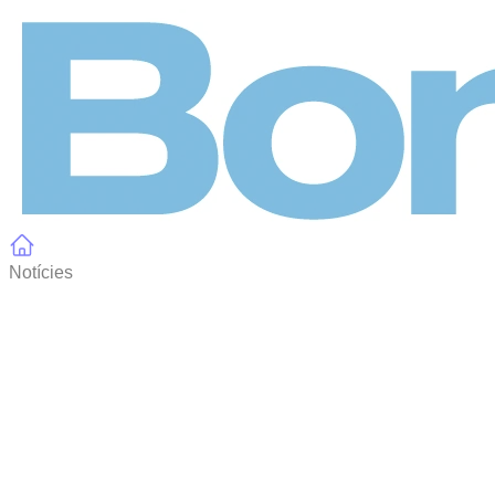
Panell de gestió de galetes
Notícies