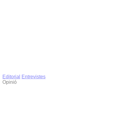
Editorial
Entrevistes
Opinió