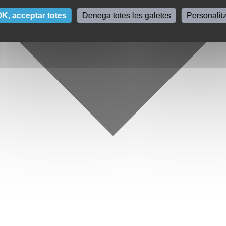
K, acceptar totes
Denega totes les galetes
Personalit