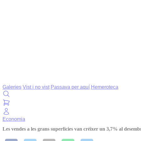
Galeries
Vist i no vist
Passava per aquí
Hemeroteca
Economia
Les vendes a les grans superfícies van créixer un 3,7% al desemb