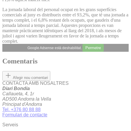
La jornada laboral del personal ocupat en les grans superfícies
comercials al juny es distribueix entre el 93,2%, que té una jornada a
temps complet, i el 6,8% restant dels ocupats, que gaudeix d'una
jornada laboral a temps parcial. Aquestes proporcions es van
mantenir pràcticament idèntiques al llarg del 2018, i als mesos de
juliol i agost varien lleugerament en favor de la jornada a temps
complet.
Permetre
Google Adsense està deshabilitat.
Comentaris
Afegir nou comentari
CONTACTA AMB NOSALTRES
Diari Bondia
Callaueta, 4, 1r
AD500 Andorra la Vella
Principat d'Andorra
Tel. +376 80 88 88
Formulari de contacte
Serveis