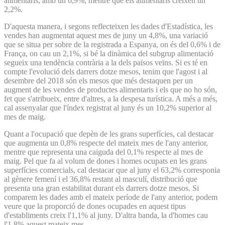
alimentaris, amb un 6,9%, mentre que els alimentaris creixen un
2,2%.
D'aquesta manera, i segons reflecteixen les dades d'Estadística, les
vendes han augmentat aquest mes de juny un 4,8%, una variació
que se situa per sobre de la registrada a Espanya, on és del 0,6% i de
França, on cau un 2,1%, si bé la dinàmica del subgrup alimentació
segueix una tendència contrària a la dels països veïns. Si es té en
compte l'evolució dels darrers dotze mesos, tenim que l'agost i al
desembre del 2018 són els mesos que més destaquen per un
augment de les vendes de productes alimentaris i els que no ho són,
fet que s'atribueix, entre d'altres, a la despesa turística. A més a més,
cal assenyalar que l'índex registrat al juny és un 10,2% superior al
mes de maig.
Quant a l'ocupació que depèn de les grans superfícies, cal destacar
que augmenta un 0,8% respecte del mateix mes de l'any anterior,
mentre que representa una caiguda del 0,1% respecte al mes de
maig. Pel que fa al volum de dones i homes ocupats en les grans
superfícies comercials, cal destacar que al juny el 63,2% corresponia
al gènere femení i el 36,8% restant al masculí, distribució que
presenta una gran estabilitat durant els darrers dotze mesos. Si
comparem les dades amb el mateix període de l'any anterior, podem
veure que la proporció de dones ocupades en aquest tipus
d'establiments creix l'1,1% al juny. D'altra banda, la d'homes cau
l'1,8% aquest mateix mes.