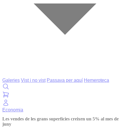
Galeries
Vist i no vist
Passava per aquí
Hemeroteca
Economia
Les vendes de les grans superfícies creixen un 5% al mes de
juny