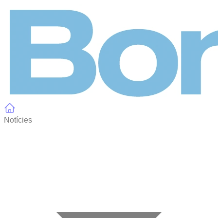
Panell de gestió de galetes
Notícies