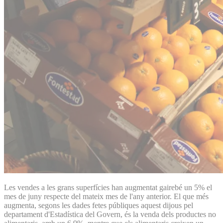
Les vendes a les grans superfícies han augmentat gairebé un 5% el
mes de juny respecte del mateix mes de l'any anterior. El que més
augmenta, segons les dades fetes públiques aquest dijous pel
departament d'Estadística del Govern, és la venda dels productes no