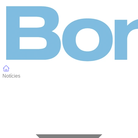
Panell de gestió de galetes
Notícies