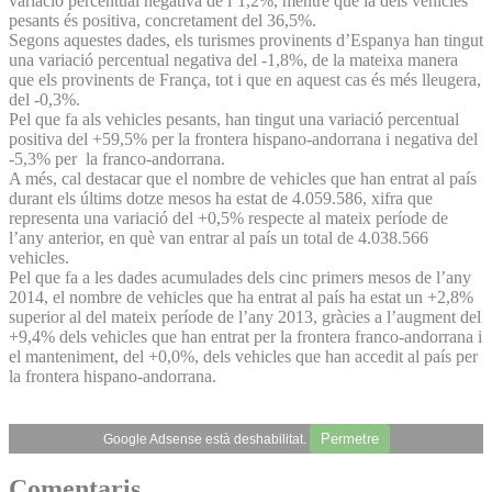
variació percentual negativa de l’1,2%, mentre que la dels vehicles
pesants és positiva, concretament del 36,5%.
Segons aquestes dades, els turismes provinents d’Espanya han tingut
una variació percentual negativa del -1,8%, de la mateixa manera
que els provinents de França, tot i que en aquest cas és més lleugera,
del -0,3%.
Pel que fa als vehicles pesants, han tingut una variació percentual
positiva del +59,5% per la frontera hispano-andorrana i negativa del
-5,3% per la franco-andorrana.
A més, cal destacar que el nombre de vehicles que han entrat al país
durant els últims dotze mesos ha estat de 4.059.586, xifra que
representa una variació del +0,5% respecte al mateix període de
l’any anterior, en què van entrar al país un total de 4.038.566
vehicles.
Pel que fa a les dades acumulades dels cinc primers mesos de l’any
2014, el nombre de vehicles que ha entrat al país ha estat un +2,8%
superior al del mateix període de l’any 2013, gràcies a l’augment del
+9,4% dels vehicles que han entrat per la frontera franco-andorrana i
el manteniment, del +0,0%, dels vehicles que han accedit al país per
la frontera hispano-andorrana.
Permetre
Google Adsense està deshabilitat.
Comentaris