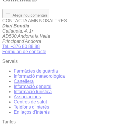
Afegir nou comentari
CONTACTA AMB NOSALTRES
Diari Bondia
Callaueta, 4, 1r
AD500 Andorra la Vella
Principat d'Andorra
Tel. +376 80 88 88
Formulari de contacte
Serveis
Farmàcies de guàrdia
Informació meteorològica
Cartellera
Informació general
Informació turística
Associacions
Centres de salut
Telèfons d'interès
Enllaços d'interés
Tarifes