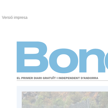
Versió impresa