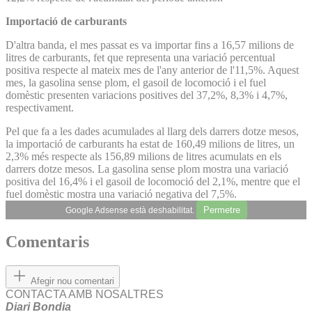
Importació de carburants
D'altra banda, el mes passat es va importar fins a 16,57 milions de
litres de carburants, fet que representa una variació percentual
positiva respecte al mateix mes de l'any anterior de l'11,5%. Aquest
mes, la gasolina sense plom, el gasoil de locomoció i el fuel
domèstic presenten variacions positives del 37,2%, 8,3% i 4,7%,
respectivament.
Pel que fa a les dades acumulades al llarg dels darrers dotze mesos,
la importació de carburants ha estat de 160,49 milions de litres, un
2,3% més respecte als 156,89 milions de litres acumulats en els
darrers dotze mesos. La gasolina sense plom mostra una variació
positiva del 16,4% i el gasoil de locomoció del 2,1%, mentre que el
fuel domèstic mostra una variació negativa del 7,5%.
Permetre
Google Adsense està deshabilitat.
Comentaris
Afegir nou comentari
CONTACTA AMB NOSALTRES
Diari Bondia