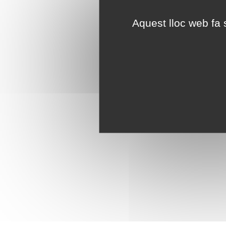
Aquest lloc web fa s