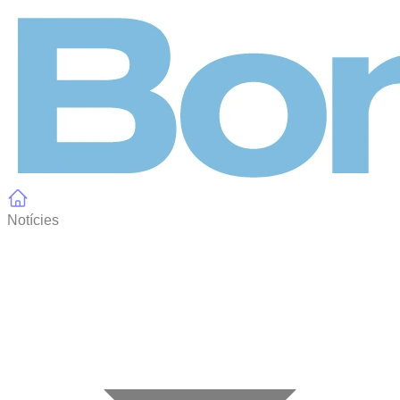
Panell de gestió de galetes
Notícies