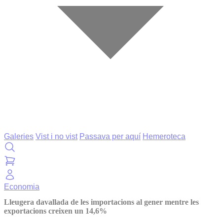
Galeries
Vist i no vist
Passava per aquí
Hemeroteca
Economia
Lleugera davallada de les importacions al gener mentre les
exportacions creixen un 14,6%