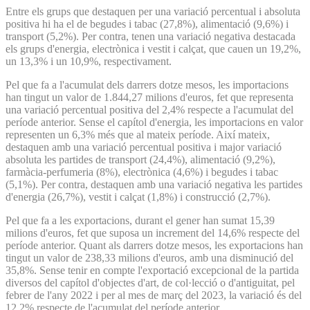
Entre els grups que destaquen per una variació percentual i absoluta
positiva hi ha el de begudes i tabac (27,8%), alimentació (9,6%) i
transport (5,2%). Per contra, tenen una variació negativa destacada
els grups d'energia, electrònica i vestit i calçat, que cauen un 19,2%,
un 13,3% i un 10,9%, respectivament.
Pel que fa a l'acumulat dels darrers dotze mesos, les importacions
han tingut un valor de 1.844,27 milions d'euros, fet que representa
una variació percentual positiva del 2,4% respecte a l'acumulat del
període anterior. Sense el capítol d'energia, les importacions en valor
representen un 6,3% més que al mateix període. Així mateix,
destaquen amb una variació percentual positiva i major variació
absoluta les partides de transport (24,4%), alimentació (9,2%),
farmàcia-perfumeria (8%), electrònica (4,6%) i begudes i tabac
(5,1%). Per contra, destaquen amb una variació negativa les partides
d'energia (26,7%), vestit i calçat (1,8%) i construcció (2,7%).
Pel que fa a les exportacions, durant el gener han sumat 15,39
milions d'euros, fet que suposa un increment del 14,6% respecte del
període anterior. Quant als darrers dotze mesos, les exportacions han
tingut un valor de 238,33 milions d'euros, amb una disminució del
35,8%. Sense tenir en compte l'exportació excepcional de la partida
diversos del capítol d'objectes d'art, de col·lecció o d'antiguitat, pel
febrer de l'any 2022 i per al mes de març del 2023, la variació és del
12,2% respecte de l'acumulat del període anterior.