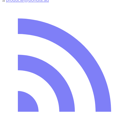
a
producte@bondia.ad