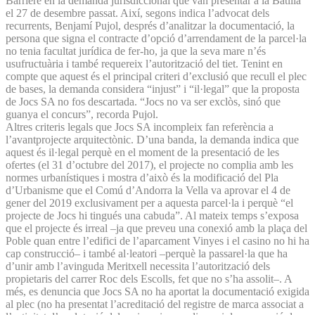
Barrière en la demanda jurisdiccional que van presentar a la Batllia
el 27 de desembre passat. Així, segons indica l’advocat dels
recurrents, Benjamí Pujol, després d’analitzar la documentació, la
persona que signa el contracte d’opció d’arrendament de la parcel·la
no tenia facultat jurídica de fer-ho, ja que la seva mare n’és
usufructuària i també requereix l’autorització del tiet. Tenint en
compte que aquest és el principal criteri d’exclusió que recull el plec
de bases, la demanda considera “injust” i “il·legal” que la proposta
de Jocs SA no fos descartada. “Jocs no va ser exclòs, sinó que
guanya el concurs”, recorda Pujol.
Altres criteris legals que Jocs SA incompleix fan referència a
l’avantprojecte arquitectònic. D’una banda, la demanda indica que
aquest és il·legal perquè en el moment de la presentació de les
ofertes (el 31 d’octubre del 2017), el projecte no complia amb les
normes urbanístiques i mostra d’això és la modificació del Pla
d’Urbanisme que el Comú d’Andorra la Vella va aprovar el 4 de
gener del 2019 exclusivament per a aquesta parcel·la i perquè “el
projecte de Jocs hi tingués una cabuda”. Al mateix temps s’exposa
que el projecte és irreal –ja que preveu una conexió amb la plaça del
Poble quan entre l’edifici de l’aparcament Vinyes i el casino no hi ha
cap construcció– i també al·leatori –perquè la passarel·la que ha
d’unir amb l’avinguda Meritxell necessita l’autorització dels
propietaris del carrer Roc dels Escolls, fet que no s’ha assolit–. A
més, es denuncia que Jocs SA no ha aportat la documentació exigida
al plec (no ha presentat l’acreditació del registre de marca associat a