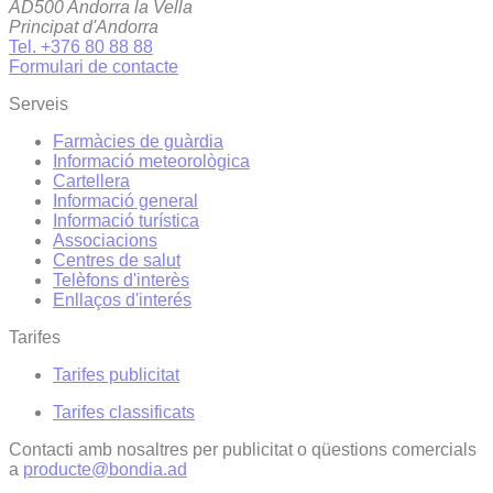
AD500 Andorra la Vella
Principat d'Andorra
Tel. +376 80 88 88
Formulari de contacte
Serveis
Farmàcies de guàrdia
Informació meteorològica
Cartellera
Informació general
Informació turística
Associacions
Centres de salut
Telèfons d'interès
Enllaços d'interés
Tarifes
Tarifes publicitat
Tarifes classificats
Contacti amb nosaltres per publicitat o qüestions comercials
a
producte@bondia.ad