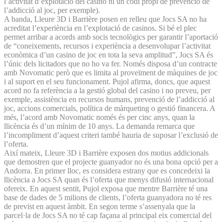
l’activitat d’explotació del casino ni un codi propi de prevenció de
l’addicció al joc, per exemple).
A banda, Lleure 3D i Barrière posen en relleu que Jocs SA no ha
acreditat l’experiència en l’explotació de casinos. Si bé el plec
permet arribar a acords amb socis tecnològics per garantir l’aportació
de “coneixements, recursos i experiència a desenvolupar l’activitat
econòmica d’un casino de joc en tota la seva amplitud”, Jocs SA és
l’únic dels licitadors que no ho va fer. Només disposa d’un contracte
amb Novomatic però que es limita al proveïment de màquines de joc
i al suport en el seu funcionament. Pujol afirma, doncs, que aquest
acord no fa referència a la gestió global del casino i no preveu, per
exemple, assistència en recursos humans, prevenció de l’addicció al
joc, accions comercials, política de màrqueting o gestió financera. A
més, l’acord amb Novomatic només és per cinc anys, quan la
llicència és d’un mínim de 10 anys. La demanda remarca que
l’incompliment d’aquest criteri també hauria de suposar l’exclusió de
l’oferta.
Així mateix, Lleure 3D i Barrière exposen dos motius addicionals
que demostren que el projecte guanyador no és una bona opció per a
Andorra. En primer lloc, es considera estrany que es concedeixi la
llicència a Jocs SA quan és l’oferta que menys difusió internacional
ofereix. En aquest sentit, Pujol exposa que mentre Barrière té una
base de dades de 5 milions de clients, l’oferta guanyadora no té res
de previst en aquest àmbit. En segon terme s’assenyala que la
parcel·la de Jocs SA no té cap façana al principal eix comercial del