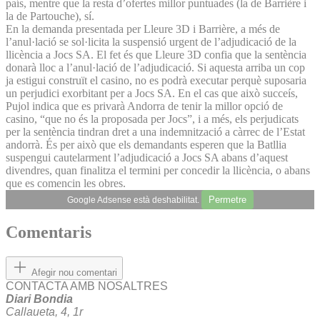
país, mentre que la resta d’ofertes millor puntuades (la de Barrière i
la de Partouche), sí.
En la demanda presentada per Lleure 3D i Barrière, a més de
l’anul·lació se sol·licita la suspensió urgent de l’adjudicació de la
llicència a Jocs SA. El fet és que Lleure 3D confia que la sentència
donarà lloc a l’anul·lació de l’adjudicació. Si aquesta arriba un cop
ja estigui construït el casino, no es podrà executar perquè suposaria
un perjudici exorbitant per a Jocs SA. En el cas que això succeís,
Pujol indica que es privarà Andorra de tenir la millor opció de
casino, “que no és la proposada per Jocs”, i a més, els perjudicats
per la sentència tindran dret a una indemnització a càrrec de l’Estat
andorrà. És per això que els demandants esperen que la Batllia
suspengui cautelarment l’adjudicació a Jocs SA abans d’aquest
divendres, quan finalitza el termini per concedir la llicència, o abans
que es comencin les obres.
Permetre
Google Adsense està deshabilitat.
Comentaris
Afegir nou comentari
CONTACTA AMB NOSALTRES
Diari Bondia
Callaueta, 4, 1r