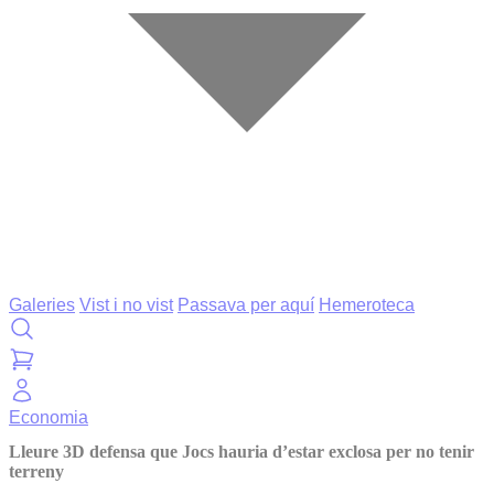
Galeries
Vist i no vist
Passava per aquí
Hemeroteca
Economia
Lleure 3D defensa que Jocs hauria d’estar exclosa per no tenir
terreny