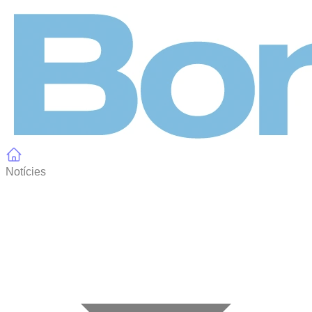
Panell de gestió de galetes
Notícies