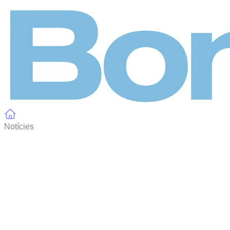
Panell de gestió de galetes
Notícies