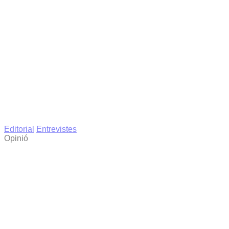
Editorial
Entrevistes
Opinió