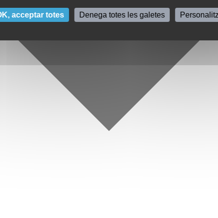
K, acceptar totes
Denega totes les galetes
Personalit