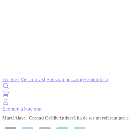
Galeries
Vist i no vist
Passava per aquí
Hemeroteca
Economia
Nacional
Martí Alay: "Creand Crèdit Andorrà ha de ser un referent per emp