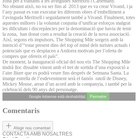
zona per a vianants a les avingudes Meritxell i Carlemany.
No obstant això, no va ser fins al 2013 que es va crear Vivand, i ja
l’any passat es van executar les diferents obres d’embelliment a
l’avinguda Meritxell i seguidament també a Vivand. Finalment, totes
aquestes millores i la voluntat conjunta d’unificar esforços malgrat
les dificultats i discrepàncies per la denominació que havia de tenir
la zona, han donat com a resultat la creació de la nova associació.
Així, segons els impulsors, The Shopping Mile sorgeix amb la
intenció d’“estar present dins del top of mind dels turistes actuals i
potencials que es desplacen a Andorra motivats per l’oferta de
compres que ofereix el país”.
De moment, la inauguració oficial del nou eix The Shopping Mile
tindrà lloc dissabte vinent amb el tret de sortida d’una exposició a
l’aire lliure que es podrà veure fins després de Setmana Santa. La
imatge estrella de l’esdeveniment serà el famós ratolí de Disney,
Mickey Mouse, arran d’un acord amb la companyia, i també per la
celebració dels 90 anys del personatge.
Permetre
Google Adsense està deshabilitat.
Comentaris
Afegir nou comentari
CONTACTA AMB NOSALTRES