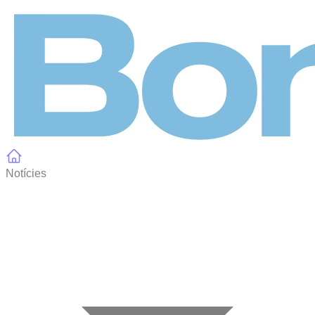
Panell de gestió de galetes
Notícies