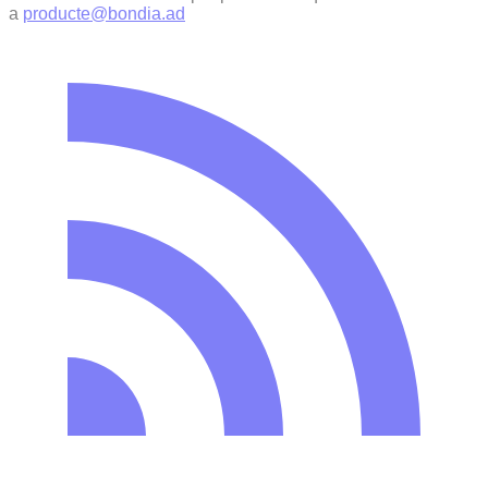
a
producte@bondia.ad