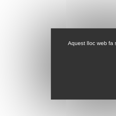
Aquest lloc web fa s