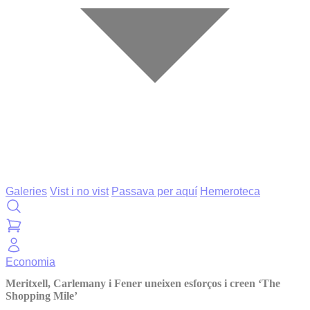
Galeries
Vist i no vist
Passava per aquí
Hemeroteca
Economia
Meritxell, Carlemany i Fener uneixen esforços i creen ‘The
Shopping Mile’