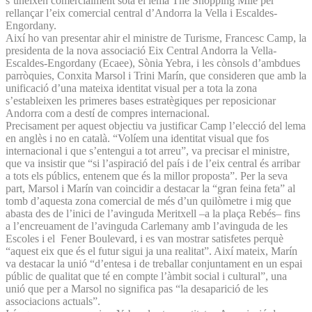
s’uneixen comercialment sota el lema The Shopping Mile per
rellançar l’eix comercial central d’Andorra la Vella i Escaldes-
Engordany.
Així ho van presentar ahir el ministre de Turisme, Francesc Camp, la
presidenta de la nova associació Eix Central Andorra la Vella-
Escaldes-Engordany (Ecaee), Sònia Yebra, i les cònsols d’ambdues
parròquies, Conxita Marsol i Trini Marín, que consideren que amb la
unificació d’una mateixa identitat visual per a tota la zona
s’estableixen les primeres bases estratègiques per reposicionar
Andorra com a destí de compres internacional.
Precisament per aquest objectiu va justificar Camp l’elecció del lema
en anglès i no en català. “Volíem una identitat visual que fos
internacional i que s’entengui a tot arreu”, va precisar el ministre,
que va insistir que “si l’aspiració del país i de l’eix central és arribar
a tots els públics, entenem que és la millor proposta”. Per la seva
part, Marsol i Marín van coincidir a destacar la “gran feina feta” al
tomb d’aquesta zona comercial de més d’un quilòmetre i mig que
abasta des de l’inici de l’avinguda Meritxell –a la plaça Rebés– fins
a l’encreuament de l’avinguda Carlemany amb l’avinguda de les
Escoles i el Fener Boulevard, i es van mostrar satisfetes perquè
“aquest eix que és el futur sigui ja una realitat”. Així mateix, Marín
va destacar la unió “d’entesa i de treballar conjuntament en un espai
públic de qualitat que té en compte l’àmbit social i cultural”, una
unió que per a Marsol no significa pas “la desaparició de les
associacions actuals”.