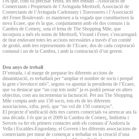
I és que, com va precisar Yebra, les tres entitats –Associació de
Comerciants i Propietaris de l’Avinguda Meritxell, Associació de
Comerciants de l’Avinguda Carlemany i Travesseres i l’Associació
del Fener Boulevard– es mantenen a la vegada que constitueixen la
nova Ecaee, que és la que, conjuntament amb els dos comuns i la
Cambra de Comerç, sota el lema de The Shopping Mile, que
incorpora a més els noms de Meritxell, Vivand i Fener, s’encarregarà
de tirar endavant totes les accions necessàries a través d’un comitè
de gestió, amb tres representants de l’Ecaee, dos de cada corporació
comunal i un de la Cambra, i amb la contractació d’un gerent.
Deu anys de treball
D’entrada, i al marge de preparar les diferents accions de
dinamització, es treballarà per “ampliar el nombre de socis i perquè
la gent s’involucri més”, segons va apuntar la presidenta de l’Ecaee,
que va destacar que “un cop tots units” ja es podrà pensar en altres
objectius, com ara incrementar la facturació. Per ara The Shopping
Mile compta amb uns 150 socis, tots els de les diferents
associacions, xifra, però, que “no vol dir 150 comerços”.
El projecte d’unificació dels tres carrers comercials va arrencar ara fa
una dècada. I és que ja el 2009 la Cambra de Comerç, Indústria i
Serveis va fer els primers contactes amb els comuns d’Andorra la
Vella i Escaldes-Engordany, el Govern i les diferents associacions de
comerciants per mirar de començar a treballar en la creació d’una