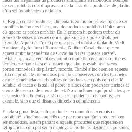
tracta del Reglament de productes alimentaris en monodosi exempts
de ser prohibits i del d’aprovació de la llista dels productes de plàstic
d’un sol ús subjectes a reducció.
El Reglament de productes alimentaris en monodosi exempts de ser
prohibits inclou dos llistes, una de productes prohibits i l’altra amb
els que no es poden prohibir. En la primera hi podrem trobar els
sobrets de salses diverses com el quètxup o els potets d’oli, per
exemple. Aquest és l’exemple que posa el ministre titular de Medi
Ambient, Agricultura i Ramaderia, Guillem Casal, dient que en
aquest àmbit la pandèmia de Covid ha fet fer “passos enrere”.
“Abans, quan anàvem al restaurant sempre hi havia unes setrilleres
per poder amanir i ara ens trobem que alguns establiments ens
porten monodosis de plàstic”, recorda. També s’inclouen en aquesta
llista de productes monodosis prohibits conserves com les terrinetes
de mel o melmelades; els sobres de productes en pols com el cafè
soluble, el cacau o la sal i el pebre; o altres com poden ser terrines de
crema de cacau o de crema de llet. No s’inclouen aquí productes que
es considerin aliments per si sols, com poden ser els iogurts, per
exemple, sinó que el llistat es dirigeix a complements.
En ela segona llista, la de productes en monodosi exempts de
prohibició, s’inclouen aquells que per raons sanitàries requereixen
ser monodosi. Estem parlant d’aquells productes que requereixen
refrigeració, com pot ser la mantega o productes destinats a persones