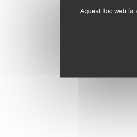
Aquest lloc web fa s