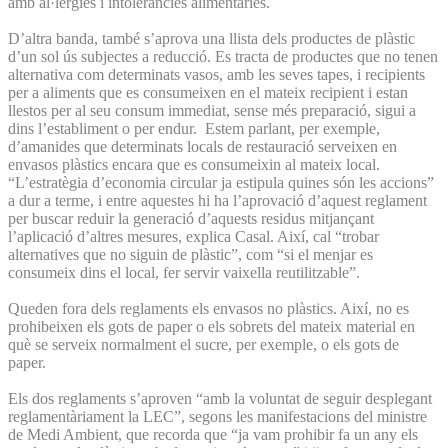
amb al·lèrgies i intoleràncies alimentàries.
D’altra banda, també s’aprova una llista dels productes de plàstic
d’un sol ús subjectes a reducció. Es tracta de productes que no tenen
alternativa com determinats vasos, amb les seves tapes, i recipients
per a aliments que es consumeixen en el mateix recipient i estan
llestos per al seu consum immediat, sense més preparació, sigui a
dins l’establiment o per endur. Estem parlant, per exemple,
d’amanides que determinats locals de restauració serveixen en
envasos plàstics encara que es consumeixin al mateix local.
“L’estratègia d’economia circular ja estipula quines són les accions”
a dur a terme, i entre aquestes hi ha l’aprovació d’aquest reglament
per buscar reduir la generació d’aquests residus mitjançant
l’aplicació d’altres mesures, explica Casal. Així, cal “trobar
alternatives que no siguin de plàstic”, com “si el menjar es
consumeix dins el local, fer servir vaixella reutilitzable”.
Queden fora dels reglaments els envasos no plàstics. Així, no es
prohibeixen els gots de paper o els sobrets del mateix material en
què se serveix normalment el sucre, per exemple, o els gots de
paper.
Els dos reglaments s’aproven “amb la voluntat de seguir desplegant
reglamentàriament la LEC”, segons les manifestacions del ministre
de Medi Ambient, que recorda que “ja vam prohibir fa un any els