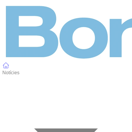
Panell de gestió de galetes
Notícies