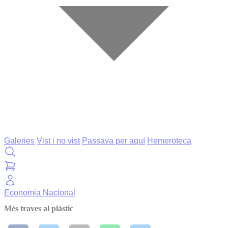
Galeries
Vist i no vist
Passava per aquí
Hemeroteca
Economia
Nacional
Més traves al plàstic