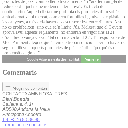
productes de plàstic amb alternativa al mercat” i “ara fem un pla de
reducció d’aquells que no tenen alternativa”. Es tracta de la
continuació d’aquella llista que prohibia els productes d’un sol ús
amb alternativa al mercat, com eren forquilles i ganivets de plàstic, o
les canyetes, a més dels bastonets escuraorelles, entre d’altres. Ara
no es prohibeixen, sinó que se’n limita l’ús. Malgrat que el Govern
aprova avui aquests reglaments, no entraran en vigor fins al 21
d’octubre, avança Casal, “tal com marca la LEC”. El responsable de
Medi Ambient afegeix que “hem de trobar solucions per no haver de
seguir utilitzant aquests productes de plàstic”, diu, “perquè és una
problemàtica global”.
Permetre
Google Adsense està deshabilitat.
Comentaris
Afegir nou comentari
CONTACTA AMB NOSALTRES
Diari Bondia
Callaueta, 4, 1r
AD500 Andorra la Vella
Principat d'Andorra
Tel. +376 80 88 88
Formulari de contacte