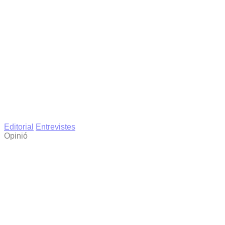
Editorial
Entrevistes
Opinió