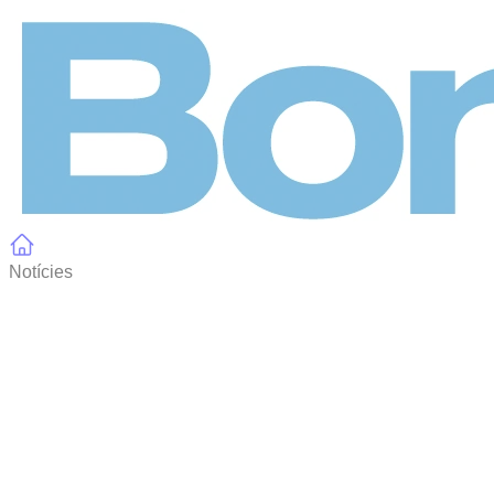
Panell de gestió de galetes
Notícies