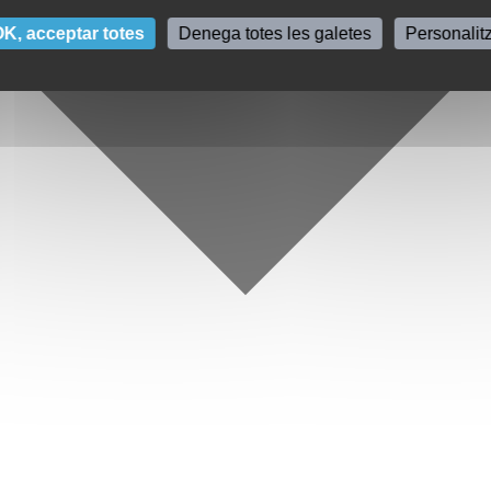
K, acceptar totes
Denega totes les galetes
Personalit