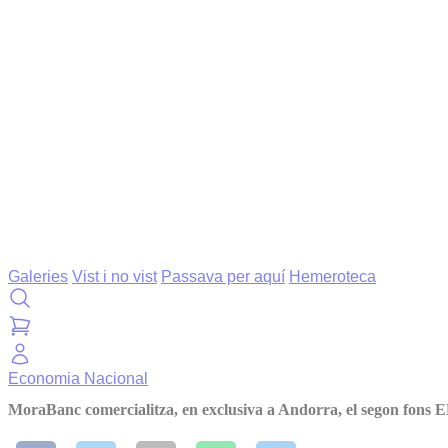
Galeries
Vist i no vist
Passava per aquí
Hemeroteca
Economia
Nacional
MoraBanc comercialitza, en exclusiva a Andorra, el segon fon