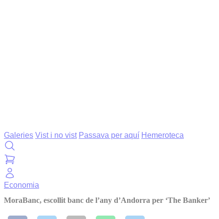
Galeries
Vist i no vist
Passava per aquí
Hemeroteca
Economia
MoraBanc, escollit banc de l’any d’Andorra per ‘The Banker’