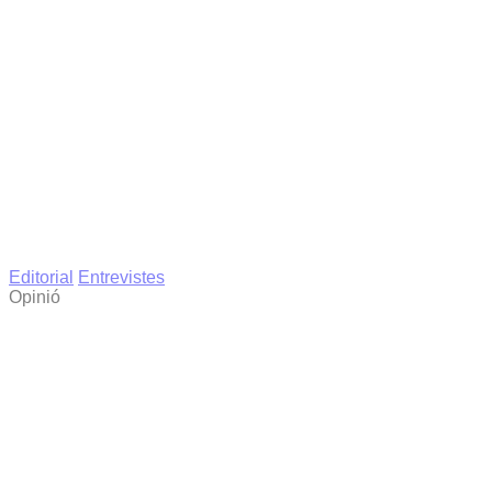
Editorial
Entrevistes
Opinió