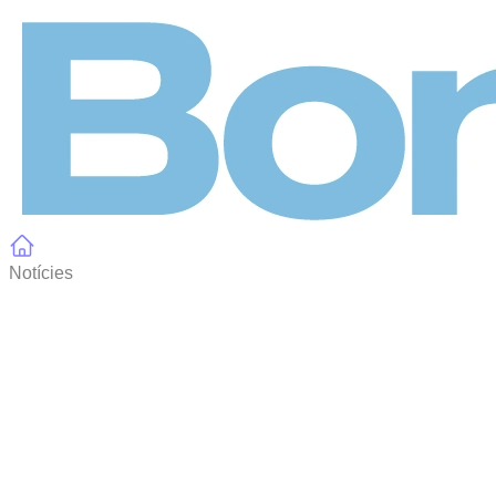
Panell de gestió de galetes
Notícies