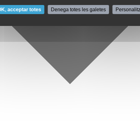
K, acceptar totes
Denega totes les galetes
Personalit