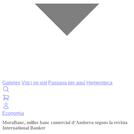
Galeries
Vist i no vist
Passava per aquí
Hemeroteca
Economia
MoraBanc, millor banc comercial d’Andorra segons la revista
International Banker