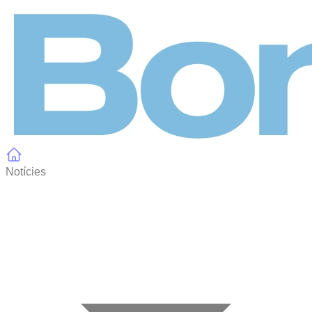
Panell de gestió de galetes
Notícies