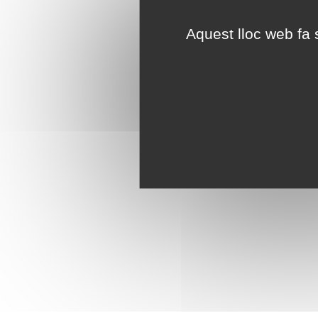
Aquest lloc web fa s