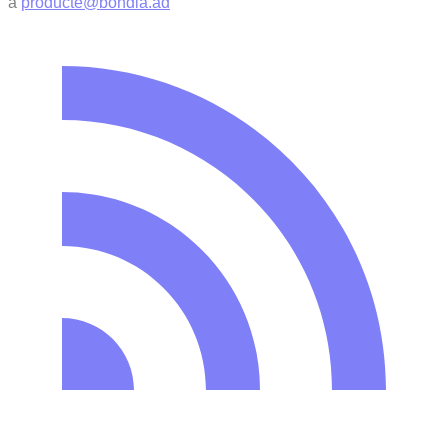
a
producte@bondia.ad