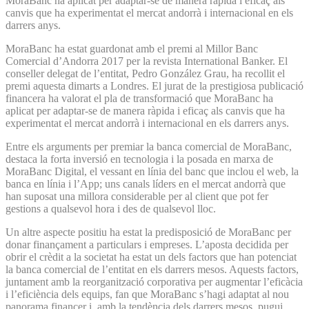
MoraBanc ha aplicat per adaptar-se de manera ràpida i eficaç als
canvis que ha experimentat el mercat andorrà i internacional en els
darrers anys.
MoraBanc ha estat guardonat amb el premi al Millor Banc
Comercial d’Andorra 2017 per la revista International Banker. El
conseller delegat de l’entitat, Pedro González Grau, ha recollit el
premi aquesta dimarts a Londres. El jurat de la prestigiosa publicació
financera ha valorat el pla de transformació que MoraBanc ha
aplicat per adaptar-se de manera ràpida i eficaç als canvis que ha
experimentat el mercat andorrà i internacional en els darrers anys.
Entre els arguments per premiar la banca comercial de MoraBanc,
destaca la forta inversió en tecnologia i la posada en marxa de
MoraBanc Digital, el vessant en línia del banc que inclou el web, la
banca en línia i l’App; uns canals líders en el mercat andorrà que
han suposat una millora considerable per al client que pot fer
gestions a qualsevol hora i des de qualsevol lloc.
Un altre aspecte positiu ha estat la predisposició de MoraBanc per
donar finançament a particulars i empreses. L’aposta decidida per
obrir el crèdit a la societat ha estat un dels factors que han potenciat
la banca comercial de l’entitat en els darrers mesos. Aquests factors,
juntament amb la reorganització corporativa per augmentar l’eficàcia
i l’eficiència dels equips, fan que MoraBanc s’hagi adaptat al nou
panorama financer i, amb la tendència dels darrers mesos, pugui