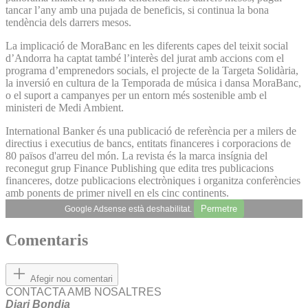
tancar l’any amb una pujada de beneficis, si continua la bona
tendència dels darrers mesos.
La implicació de MoraBanc en les diferents capes del teixit social
d’Andorra ha captat també l’interès del jurat amb accions com el
programa d’emprenedors socials, el projecte de la Targeta Solidària,
la inversió en cultura de la Temporada de música i dansa MoraBanc,
o el suport a campanyes per un entorn més sostenible amb el
ministeri de Medi Ambient.
International Banker és una publicació de referència per a milers de
directius i executius de bancs, entitats financeres i corporacions de
80 països d'arreu del món. La revista és la marca insígnia del
reconegut grup Finance Publishing que edita tres publicacions
financeres, dotze publicacions electròniques i organitza conferències
amb ponents de primer nivell en els cinc continents.
Permetre
Google Adsense està deshabilitat.
Comentaris
Afegir nou comentari
CONTACTA AMB NOSALTRES
Diari Bondia