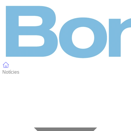
Panell de gestió de galetes
Notícies