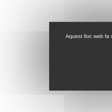
Aquest lloc web fa s