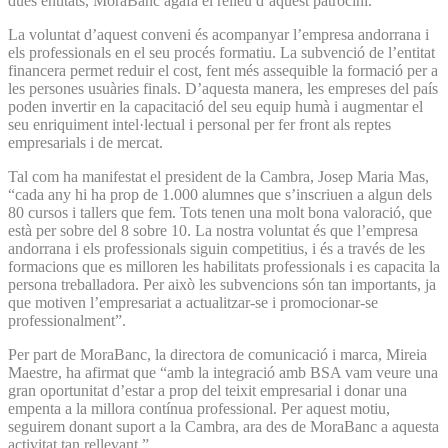
dues entitats, MoraBanc agafa el relleu d’aquest patrocini.
La voluntat d’aquest conveni és acompanyar l’empresa andorrana i
els professionals en el seu procés formatiu. La subvenció de l’entitat
financera permet reduir el cost, fent més assequible la formació per a
les persones usuàries finals. D’aquesta manera, les empreses del país
poden invertir en la capacitació del seu equip humà i augmentar el
seu enriquiment intel·lectual i personal per fer front als reptes
empresarials i de mercat.
Tal com ha manifestat el president de la Cambra, Josep Maria Mas,
“cada any hi ha prop de 1.000 alumnes que s’inscriuen a algun dels
80 cursos i tallers que fem. Tots tenen una molt bona valoració, que
està per sobre del 8 sobre 10. La nostra voluntat és que l’empresa
andorrana i els professionals siguin competitius, i és a través de les
formacions que es milloren les habilitats professionals i es capacita la
persona treballadora. Per això les subvencions són tan importants, ja
que motiven l’empresariat a actualitzar-se i promocionar-se
professionalment”.
Per part de MoraBanc, la directora de comunicació i marca, Mireia
Maestre, ha afirmat que “amb la integració amb BSA vam veure una
gran oportunitat d’estar a prop del teixit empresarial i donar una
empenta a la millora contínua professional. Per aquest motiu,
seguirem donant suport a la Cambra, ara des de MoraBanc a aquesta
activitat tan rellevant.”