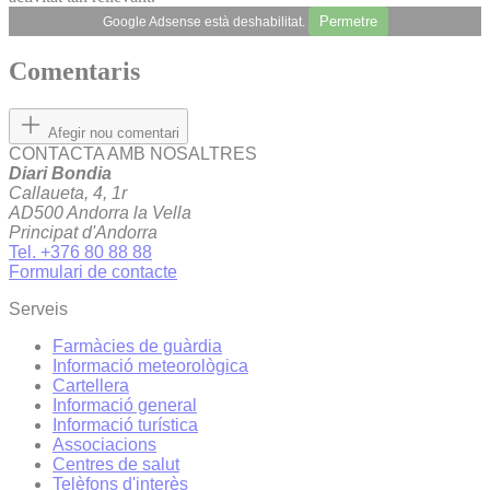
Permetre
Google Adsense està deshabilitat.
Comentaris
Afegir nou comentari
CONTACTA AMB NOSALTRES
Diari Bondia
Callaueta, 4, 1r
AD500 Andorra la Vella
Principat d'Andorra
Tel. +376 80 88 88
Formulari de contacte
Serveis
Farmàcies de guàrdia
Informació meteorològica
Cartellera
Informació general
Informació turística
Associacions
Centres de salut
Telèfons d'interès