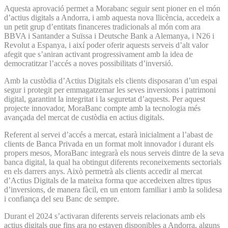
Aquesta aprovació permet a Morabanc seguir sent pioner en el món
d’actius digitals a Andorra, i amb aquesta nova llicència, accedeix a
un petit grup d’entitats financeres tradicionals al món com ara
BBVA i Santander a Suïssa i Deutsche Bank a Alemanya, i N26 i
Revolut a Espanya, i així poder oferir aquests serveis d’alt valor
afegit que s’aniran activant progressivament amb la idea de
democratitzar l’accés a noves possibilitats d’inversió.
Amb la custòdia d’Actius Digitals els clients disposaran d’un espai
segur i protegit per emmagatzemar les seves inversions i patrimoni
digital, garantint la integritat i la seguretat d’aquests. Per aquest
projecte innovador, MoraBanc compte amb la tecnologia més
avançada del mercat de custòdia en actius digitals.
Referent al servei d’accés a mercat, estarà inicialment a l’abast de
clients de Banca Privada en un format molt innovador i durant els
propers mesos, MoraBanc integrarà els nous serveis dintre de la seva
banca digital, la qual ha obtingut diferents reconeixements sectorials
en els darrers anys. Això permetrà als clients accedir al mercat
d’Actius Digitals de la mateixa forma que accedeixen altres tipus
d’inversions, de manera fàcil, en un entorn familiar i amb la solidesa
i confiança del seu Banc de sempre.
Durant el 2024 s’activaran diferents serveis relacionats amb els
actius digitals que fins ara no estaven disponibles a Andorra, alguns