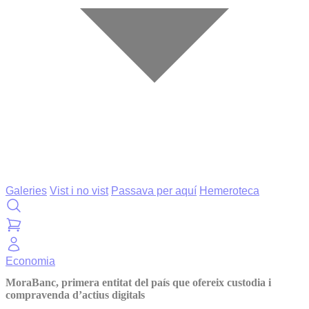
Galeries
Vist i no vist
Passava per aquí
Hemeroteca
Economia
MoraBanc, primera entitat del país que ofereix custodia i
compravenda d’actius digitals