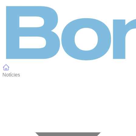
Panell de gestió de galetes
Notícies