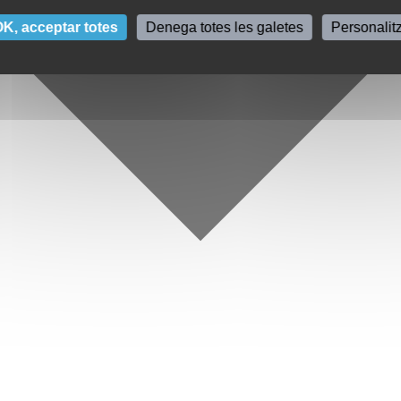
K, acceptar totes
Denega totes les galetes
Personalit