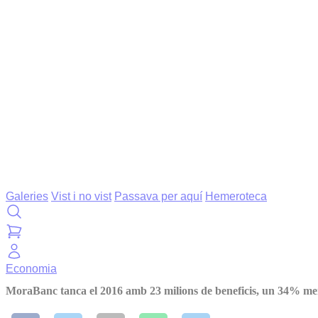
Galeries
Vist i no vist
Passava per aquí
Hemeroteca
Economia
MoraBanc tanca el 2016 amb 23 milions de beneficis, un 34% m