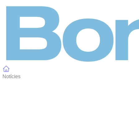
Panell de gestió de galetes
Notícies