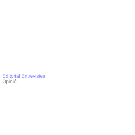
Editorial
Entrevistes
Opinió