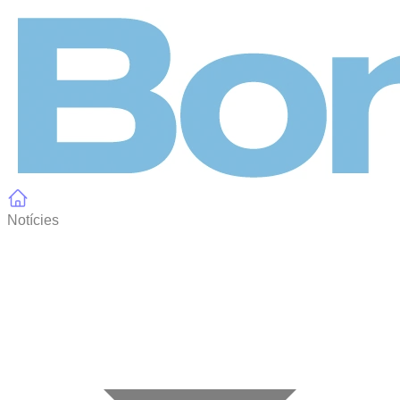
Panell de gestió de galetes
Notícies