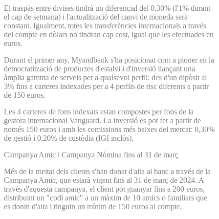
El traspàs entre divises tindrà un diferencial del 0,30% (l'1% durant
el cap de setmana) i l'actualització del canvi de moneda serà
constant. Igualment, totes les transferències internacionals a través
del compte en dòlars no tindran cap cost, igual que les efectuades en
euros.
Durant el primer any, Myandbank s'ha posicionat com a pioner en la
democratització de productes d'estalvi i d'inversió llançant una
àmplia gamma de serveis per a qualsevol perfil: des d'un dipòsit al
3% fins a carteres indexades per a 4 perfils de risc diferents a partir
de 150 euros.
Les 4 carteres de fons indexats estan compostes per fons de la
gestora internacional Vanguard. La inversió es pot fer a partir de
només 150 euros i amb les comissions més baixes del mercat: 0,30%
de gestió i 0,20% de custòdia (IGI inclòs).
Campanya Amic i Campanya Nòmina fins al 31 de març
Més de la meitat dels clients s'han donat d'alta al banc a través de la
Campanya Amic, que estarà vigent fins al 31 de març de 2024. A
través d'aquesta campanya, el client pot guanyar fins a 200 euros,
distribuint un "codi amic" a un màxim de 10 amics o familiars que
es donin d'alta i tinguin un mínim de 150 euros al compte.