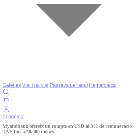
Galeries
Vist i no vist
Passava per aquí
Hemeroteca
Economia
Myandbank ofereix un compte en USD al 3% de remuneració
TAE fins a 50.000 dòlars