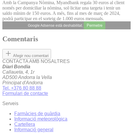
Amb la Campanya Nòmina, Myandbank regala 30 euros al client
només per domiciliar la nòmina, sol·licitar una targeta i tenir un
saldo mínim de 150 euros. A més, fins al mes de març de 2024,
podrà participar en el sorteig de 1.000 euros mensuals.
Permetre
Google Adsense està deshabilitat.
Comentaris
Afegir nou comentari
CONTACTA AMB NOSALTRES
Diari Bondia
Callaueta, 4, 1r
AD500 Andorra la Vella
Principat d'Andorra
Tel. +376 80 88 88
Formulari de contacte
Serveis
Farmàcies de guàrdia
Informació meteorològica
Cartellera
Informació general