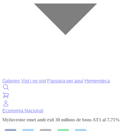
Galeries
Vist i no vist
Passava per aquí
Hemeroteca
Economia
Nacional
MyInvestor emet amb èxit 30 milions de bons AT1 al 7,75%