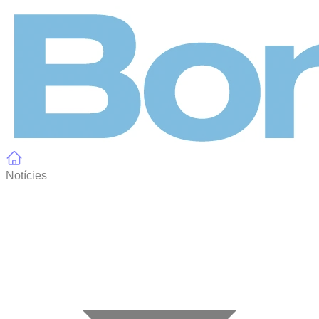
Panell de gestió de galetes
Notícies