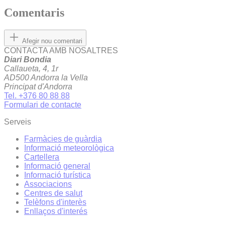
Comentaris
Afegir nou comentari
CONTACTA AMB NOSALTRES
Diari Bondia
Callaueta, 4, 1r
AD500 Andorra la Vella
Principat d'Andorra
Tel. +376 80 88 88
Formulari de contacte
Serveis
Farmàcies de guàrdia
Informació meteorològica
Cartellera
Informació general
Informació turística
Associacions
Centres de salut
Telèfons d'interès
Enllaços d'interés