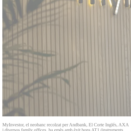
MyInvestor, el neobanc recolzat per Andbank, El Corte Inglés, AXA
i diversos family offices, ha emès amb èxit bons AT1 (instruments