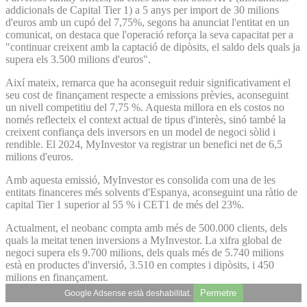
addicionals de Capital Tier 1) a 5 anys per import de 30 milions
d'euros amb un cupó del 7,75%, segons ha anunciat l'entitat en un
comunicat, on destaca que l'operació reforça la seva capacitat per a
"continuar creixent amb la captació de dipòsits, el saldo dels quals ja
supera els 3.500 milions d'euros".
Així mateix, remarca que ha aconseguit reduir significativament el
seu cost de finançament respecte a emissions prèvies, aconseguint
un nivell competitiu del 7,75 %. Aquesta millora en els costos no
només reflecteix el context actual de tipus d'interès, sinó també la
creixent confiança dels inversors en un model de negoci sòlid i
rendible. El 2024, MyInvestor va registrar un benefici net de 6,5
milions d'euros.
Amb aquesta emissió, MyInvestor es consolida com una de les
entitats financeres més solvents d'Espanya, aconseguint una ràtio de
capital Tier 1 superior al 55 % i CET1 de més del 23%.
Actualment, el neobanc compta amb més de 500.000 clients, dels
quals la meitat tenen inversions a MyInvestor. La xifra global de
negoci supera els 9.700 milions, dels quals més de 5.740 milions
està en productes d'inversió, 3.510 en comptes i dipòsits, i 450
milions en finançament.
Permetre
Google Adsense està deshabilitat.