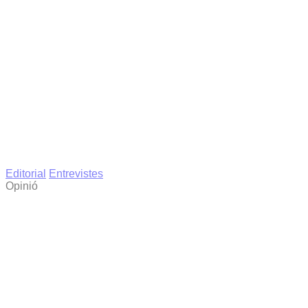
Editorial
Entrevistes
Opinió