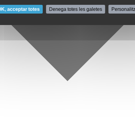
K, acceptar totes
Denega totes les galetes
Personalit