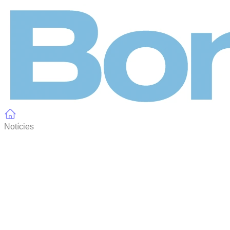
Panell de gestió de galetes
Notícies