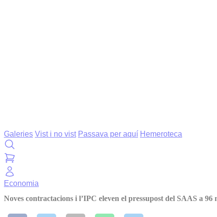
Galeries
Vist i no vist
Passava per aquí
Hemeroteca
Economia
Noves contractacions i l’IPC eleven el pressupost del SAAS a 96 