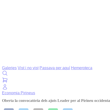
Galeries
Vist i no vist
Passava per aquí
Hemeroteca
Economia
Pirineus
Oberta la convocatòria dels ajuts Leader per al Pirineu occidenta