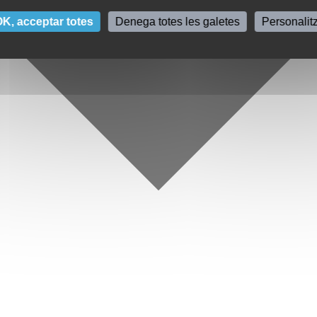
K, acceptar totes
Denega totes les galetes
Personalit