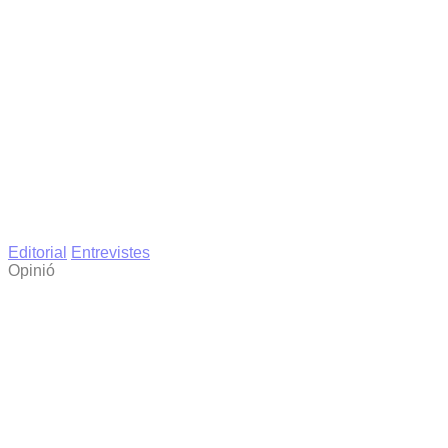
Editorial
Entrevistes
Opinió