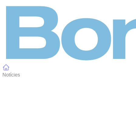
Panell de gestió de galetes
Notícies