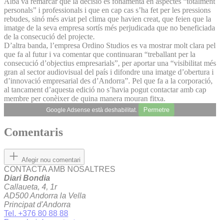
Albà va remarcar que la decisió es fonamenta en aspectes “totalment
personals” i professionals i que en cap cas s’ha fet per les pressions
rebudes, sinó més aviat pel clima que havien creat, que feien que la
imatge de la seva empresa sortís més perjudicada que no beneficiada
de la consecució del projecte.
D’altra banda, l’empresa Ordino Studios es va mostrar molt clara pel
que fa al futur i va comentar que continuaran “treballant per la
consecució d’objectius empresarials”, per aportar una “visibilitat més
gran al sector audiovisual del país i difondre una imatge d’obertura i
d’innovació empresarial des d’Andorra”. Pel que fa a la corporació,
al tancament d’aquesta edició no s’havia pogut contactar amb cap
membre per conèixer de quina manera mouran fitxa.
Permetre
Google Adsense està deshabilitat.
Comentaris
Afegir nou comentari
CONTACTA AMB NOSALTRES
Diari Bondia
Callaueta, 4, 1r
AD500 Andorra la Vella
Principat d'Andorra
Tel. +376 80 88 88