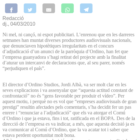
Redacció
dj., 04/03/2010
Ni mel, ni cançó, ni espot publicitari. L’enrenou que en les darreres
setmanes han muntat diverses productores audiovisuals nacionals,
que denunciaven hipotètiques irregularitats en el concurs
d’adjudicació d’un anunci de la parròquia d’Ordino, han fet que
l’empresa guanyadora s’hagi retirat del projecte amb la finalitat
d’aturar un intercanvi de declaracions que, al seu parer, només
“perjudiquen el país”.
El director d’Ordino Studios, Jordi Albà, va ser molt clar en les
seves explicacions i va assenyalar que “aquesta actitud constant de
confrontació” no és “gens favorable per produir el vídeo”. Per
aquest motiu, i perquè no es vol que “empreses audiovisuals de gran
prestigi” resultin afectades pels comentaris, s’ha decidit fer un pas
enrere i “renunciar a l’adjudicació” que els va atorgar el Comú
d’Ordino i que ja estava, fins i tot, ratificada en el BOPA. Des de la
direcció de l’empresa es va indicar, a més, que aquesta decisió ja es
va comunicar al Comú d’Ordino, que la va acatar tot i saber que
estava perdent oportunitat molt bona.