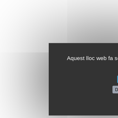
Aquest lloc web fa se
D