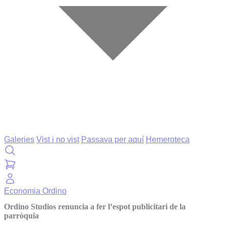
Galeries
Vist i no vist
Passava per aquí
Hemeroteca
Economia
Ordino
Ordino Studios renuncia a fer l’espot publicitari de la
parròquia