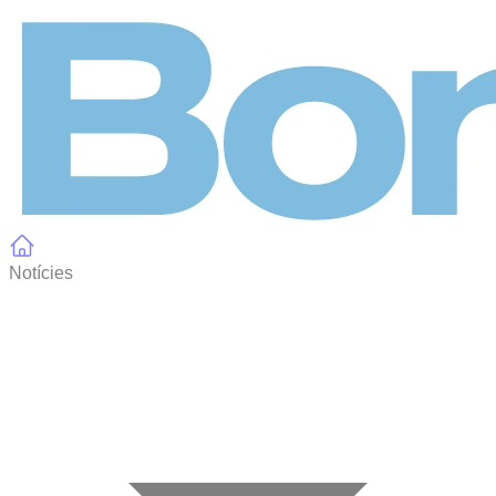
Panell de gestió de galetes
Notícies