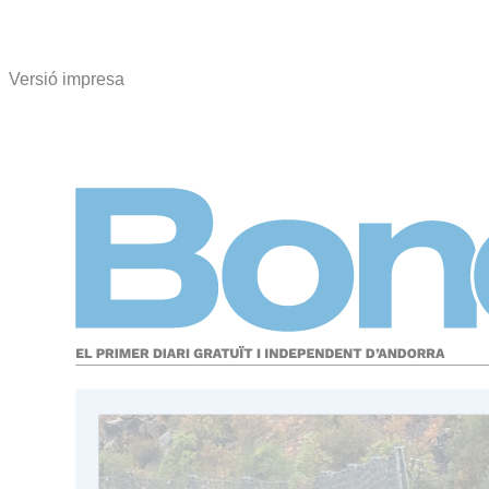
Versió impresa