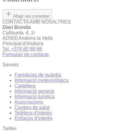
Afegir nou comentari
CONTACTA AMB NOSALTRES
Diari Bondia
Callaueta, 4, 1r
AD500 Andorra la Vella
Principat d'Andorra
Tel. +376 80 88 88
Formulari de contacte
Serveis
Farmàcies de guàrdia
Informació meteorològica
Cartellera
Informació general
Informació turística
Associacions
Centres de salut
Telèfons d'interès
Enllaços d'interés
Tarifes