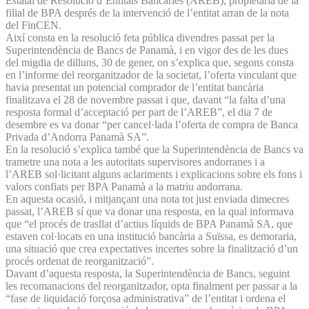
Estatal de Resolució d’Entitats Bancàries (AREB), propietària de la
filial de BPA després de la intervenció de l’entitat arran de la nota
del FinCEN.
Així consta en la resolució feta pública divendres passat per la
Superintendència de Bancs de Panamà, i en vigor des de les dues
del migdia de dilluns, 30 de gener, on s’explica que, segons consta
en l’informe del reorganitzador de la societat, l’oferta vinculant que
havia presentat un potencial comprador de l’entitat bancària
finalitzava el 28 de novembre passat i que, davant “la falta d’una
resposta formal d’acceptació per part de l’AREB”, el dia 7 de
desembre es va donar “per cancel·lada l’oferta de compra de Banca
Privada d’Andorra Panamà SA”.
En la resolució s’explica també que la Superintendència de Bancs va
trametre una nota a les autoritats supervisores andorranes i a
l’AREB sol·licitant alguns aclariments i explicacions sobre els fons i
valors confiats per BPA Panamà a la matriu andorrana.
En aquesta ocasió, i mitjançant una nota tot just enviada dimecres
passat, l’AREB sí que va donar una resposta, en la qual informava
que “el procés de trasllat d’actius líquids de BPA Panamà SA, que
estaven col·locats en una institució bancària a Suïssa, es demoraria,
una situació que crea expectatives incertes sobre la finalització d’un
procés ordenat de reorganització”.
Davant d’aquesta resposta, la Superintendència de Bancs, seguint
les recomanacions del reorganitzador, opta finalment per passar a la
“fase de liquidació forçosa administrativa” de l’entitat i ordena el