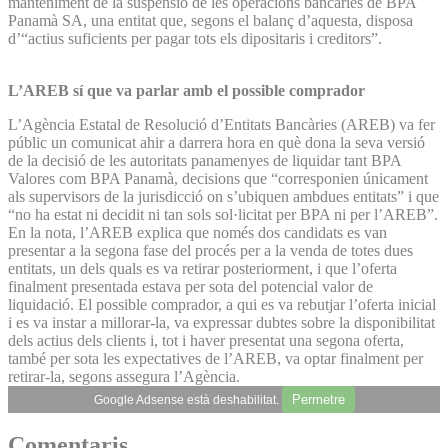
manteniment de la suspensió de les operacions bancàries de BPA
Panamà SA, una entitat que, segons el balanç d’aquesta, disposa
d’“actius suficients per pagar tots els dipositaris i creditors”.
L’AREB sí que va parlar amb el possible comprador
L’Agència Estatal de Resolució d’Entitats Bancàries (AREB) va fer
públic un comunicat ahir a darrera hora en què dona la seva versió
de la decisió de les autoritats panamenyes de liquidar tant BPA
Valores com BPA Panamà, decisions que “corresponien únicament
als supervisors de la jurisdicció on s’ubiquen ambdues entitats” i que
“no ha estat ni decidit ni tan sols sol·licitat per BPA ni per l’AREB”.
En la nota, l’AREB explica que només dos candidats es van
presentar a la segona fase del procés per a la venda de totes dues
entitats, un dels quals es va retirar posteriorment, i que l’oferta
finalment presentada estava per sota del potencial valor de
liquidació. El possible comprador, a qui es va rebutjar l’oferta inicial
i es va instar a millorar-la, va expressar dubtes sobre la disponibilitat
dels actius dels clients i, tot i haver presentat una segona oferta,
també per sota les expectatives de l’AREB, va optar finalment per
retirar-la, segons assegura l’Agència.
Permetre
Google Adsense està deshabilitat.
Comentaris