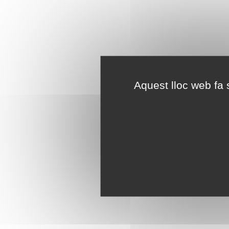
Aquest lloc web fa s