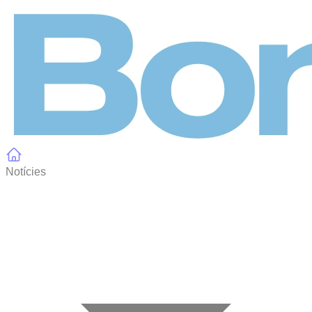
Panell de gestió de galetes
Notícies