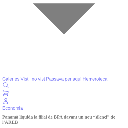
Galeries
Vist i no vist
Passava per aquí
Hemeroteca
Economia
Panamà liquida la filial de BPA davant un nou “silenci” de
l’AREB