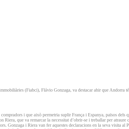
Immobiliàries (Fiabci), Flávio Gonzaga, va destacar ahir que Andorra té 
en compradors i que això permetria suplir França i Espanya, països dels 
 Riera, que va remarcar la necessitat d’obrir-se i treballar per atraure 
dors. Gonzaga i Riera van fer aquestes declaracions en la seva visita al