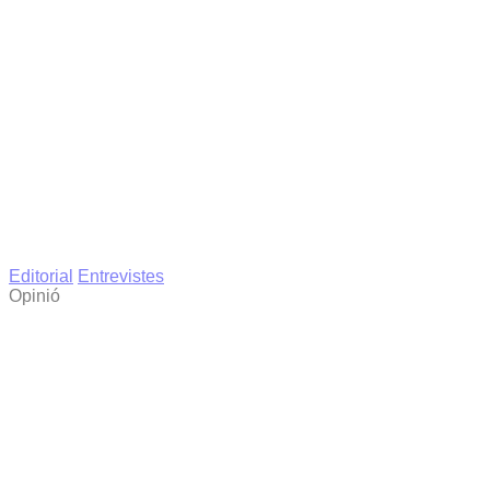
Editorial
Entrevistes
Opinió