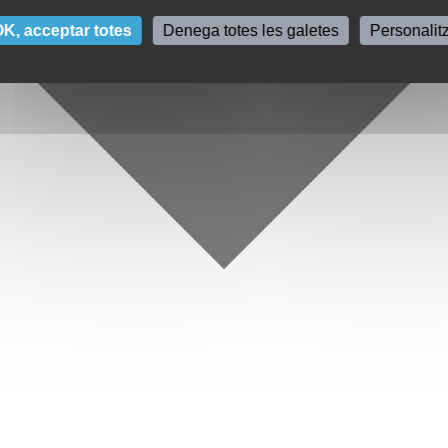
K, acceptar totes
Denega totes les galetes
Personalit