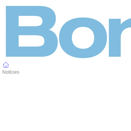
Panell de gestió de galetes
Notícies