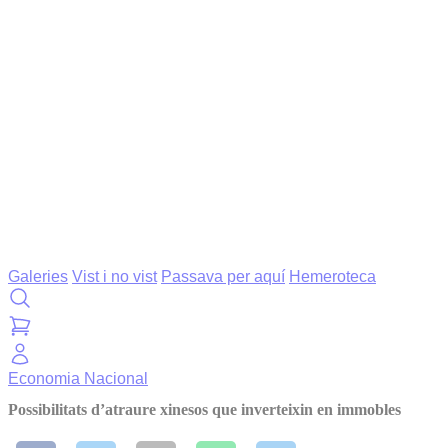
Galeries
Vist i no vist
Passava per aquí
Hemeroteca
Economia
Nacional
Possibilitats d’atraure xinesos que inverteixin en immobles