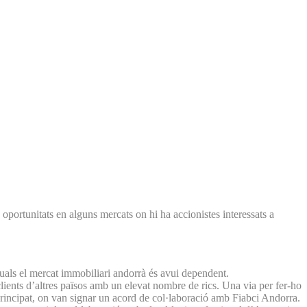
oportunitats en alguns mercats on hi ha accionistes interessats a
quals el mercat immobiliari andorrà és avui dependent.
clients d’altres països amb un elevat nombre de rics. Una via per fer-ho
 Principat, on van signar un acord de col·laboració amb Fiabci Andorra.