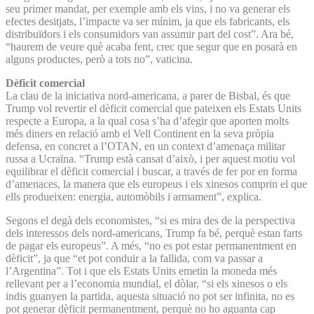
seu primer mandat, per exemple amb els vins, i no va generar els
efectes desitjats, l’impacte va ser mínim, ja que els fabricants, els
distribuïdors i els consumidors van assumir part del cost”. Ara bé,
“haurem de veure què acaba fent, crec que segur que en posarà en
alguns productes, però a tots no”, vaticina.
Dèficit comercial
La clau de la iniciativa nord-americana, a parer de Bisbal, és que
Trump vol revertir el dèficit comercial que pateixen els Estats Units
respecte a Europa, a la qual cosa s’ha d’afegir que aporten molts
més diners en relació amb el Vell Continent en la seva pròpia
defensa, en concret a l’OTAN, en un context d’amenaça militar
russa a Ucraïna. “Trump està cansat d’això, i per aquest motiu vol
equilibrar el dèficit comercial i buscar, a través de fer por en forma
d’amenaces, la manera que els europeus i els xinesos comprin el que
ells produeixen: energia, automòbils i armament”, explica.
Segons el degà dels economistes, “si es mira des de la perspectiva
dels interessos dels nord-americans, Trump fa bé, perquè estan farts
de pagar els europeus”. A més, “no es pot estar permanentment en
dèficit”, ja que “et pot conduir a la fallida, com va passar a
l’Argentina”. Tot i que els Estats Units emetin la moneda més
rellevant per a l’economia mundial, el dòlar, “si els xinesos o els
indis guanyen la partida, aquesta situació no pot ser infinita, no es
pot generar dèficit permanentment, perquè no ho aguanta cap