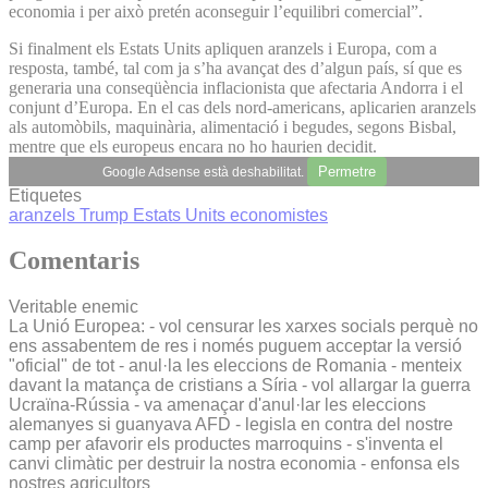
economia i per això pretén aconseguir l’equilibri comercial”.
Si finalment els Estats Units apliquen aranzels i Europa, com a
resposta, també, tal com ja s’ha avançat des d’algun país, sí que es
generaria una conseqüència inflacionista que afectaria Andorra i el
conjunt d’Europa. En el cas dels nord-americans, aplicarien aranzels
als automòbils, maquinària, alimentació i begudes, segons Bisbal,
mentre que els europeus encara no ho haurien decidit.
Permetre
Google Adsense està deshabilitat.
Etiquetes
aranzels
Trump
Estats Units
economistes
Comentaris
Veritable enemic
La Unió Europea: - vol censurar les xarxes socials perquè no
ens assabentem de res i només puguem acceptar la versió
"oficial" de tot - anul·la les eleccions de Romania - menteix
davant la matança de cristians a Síria - vol allargar la guerra
Ucraïna-Rússia - va amenaçar d'anul·lar les eleccions
alemanyes si guanyava AFD - legisla en contra del nostre
camp per afavorir els productes marroquins - s'inventa el
canvi climàtic per destruir la nostra economia - enfonsa els
nostres agricultors