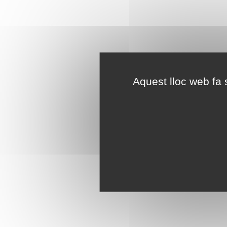
Aquest lloc web fa s