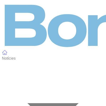
Panell de gestió de galetes
Notícies