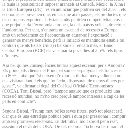
la taula la possibilitat d’imposar aranzels al Canadà, Mèxic, la Xina i
la Unió Europea (UE) –es va anunciar que podrien ser del 25%–, els
economistes preveuen que, en cas que això passés, els productes que
els europeus exporten als Estats Units perdrien competitivitat, cosa
que perjudicaria l’economia europea, la dels països veïns i, de retruc,
l’andorrana. Per tant, s’entraria un escenari de recessió a Europa,
amb un refredament de l’economia en aturar-se l’exportació i
generar-se menys beneficis, però la inflació es mantindria estable (al
contrari que als Estats Units) i baixarien –encara més, el Banc
Central Europeu (BCE) els va situar fa pocs dies al 2,5%– els tipus
d’interès.
Ara bé, quines conseqüències tindria aquest escenari per a Andorra?
Els principals clients del Principat són els espanyols i els francesos –
un 80%–, així que “si deixen d’exportar, tindran menys diners i no
ens visitaran tant, i els que ho facin, disposaran de menys diners per
gastar”, va afirmar el degà del Col·legi Oficial d’Economistes
(COEA), Toni Bisbal, però “tampoc auguro que es produeixi una
recessió mundial, no m’ho crec perquè tampoc interessa a cap de les
parts en conflicte”.
Segons Bisbal, “Trump mou bé les seves fitxes, però tot plegat està
clar que és una estratègia política pura i dura per pressionar i complir
amb les promeses electorals. En definitiva, molt soroll per a res”,
assegura el degà del COEA. De fet, recorda, “ja ho va fer durant el