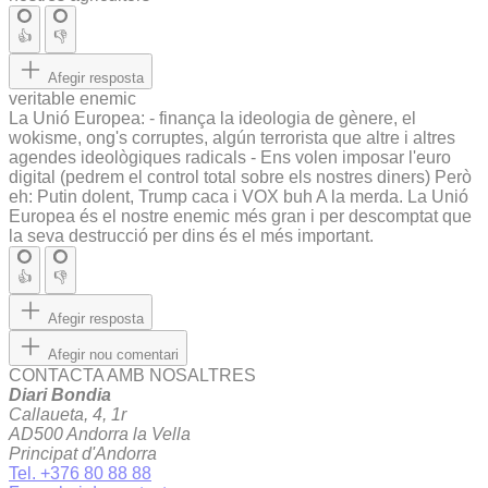
👍
👎
Afegir resposta
veritable enemic
La Unió Europea: - finança la ideologia de gènere, el
wokisme, ong's corruptes, algún terrorista que altre i altres
agendes ideològiques radicals - Ens volen imposar l'euro
digital (pedrem el control total sobre els nostres diners) Però
eh: Putin dolent, Trump caca i VOX buh A la merda. La Unió
Europea és el nostre enemic més gran i per descomptat que
la seva destrucció per dins és el més important.
👍
👎
Afegir resposta
Afegir nou comentari
CONTACTA AMB NOSALTRES
Diari Bondia
Callaueta, 4, 1r
AD500 Andorra la Vella
Principat d'Andorra
Tel. +376 80 88 88