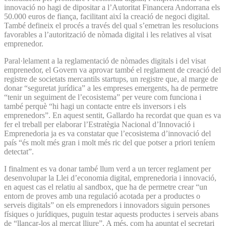
innovació no hagi de dipositar a l’Autoritat Financera Andorrana els
50.000 euros de fiança, facilitant així la creació de negoci digital.
També defineix el procés a través del qual s’emetran les resolucions
favorables a l’autorització de nòmada digital i les relatives al visat
emprenedor.
Paral·lelament a la reglamentació de nòmades digitals i del visat
emprenedor, el Govern va aprovar també el reglament de creació del
registre de societats mercantils startups, un registre que, al marge de
donar “seguretat jurídica” a les empreses emergents, ha de permetre
“tenir un seguiment de l’ecosistema” per veure com funciona i
també perquè “hi hagi un contacte entre els inversors i els
emprenedors”. En aquest sentit, Gallardo ha recordat que quan es va
fer el treball per elaborar l’Estratègia Nacional d’Innovació i
Emprenedoria ja es va constatar que l’ecosistema d’innovació del
país “és molt més gran i molt més ric del que potser a priori teníem
detectat”.
I finalment es va donar també llum verd a un tercer reglament per
desenvolupar la Llei d’economia digital, emprenedoria i innovació,
en aquest cas el relatiu al sandbox, que ha de permetre crear “un
entorn de proves amb una regulació acotada per a productes o
serveis digitals” on els emprenedors i innovadors siguin persones
físiques o jurídiques, puguin testar aquests productes i serveis abans
de “llançar-los al mercat lliure”. A més, com ha apuntat el secretari