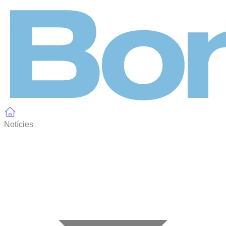
Panell de gestió de galetes
Notícies