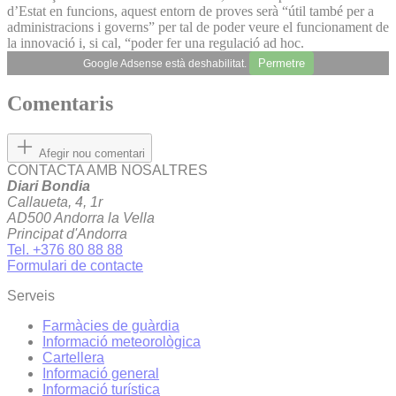
d’Estat en funcions, aquest entorn de proves serà “útil també per a
administracions i governs” per tal de poder veure el funcionament de
la innovació i, si cal, “poder fer una regulació ad hoc.
Permetre
Google Adsense està deshabilitat.
Comentaris
Afegir nou comentari
CONTACTA AMB NOSALTRES
Diari Bondia
Callaueta, 4, 1r
AD500 Andorra la Vella
Principat d'Andorra
Tel. +376 80 88 88
Formulari de contacte
Serveis
Farmàcies de guàrdia
Informació meteorològica
Cartellera
Informació general
Informació turística