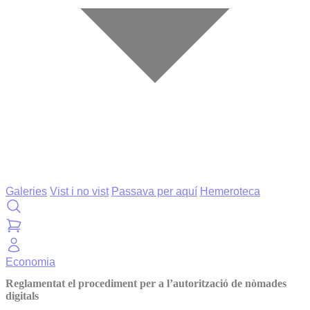
Galeries
Vist i no vist
Passava per aquí
Hemeroteca
Economia
Reglamentat el procediment per a l’autorització de nòmades
digitals