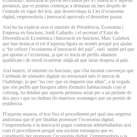
Economia l’autorització prèvia necessària per a l’obtenció d’aquests
permisos, que es podran començar a demanar un mes després de
l’entrada en vigor del text, que desenvolupa la Llei d’economia
digital, emprenedoria i innovació aprovada el desembre passat.
Així ho ha explicat avui el ministre de Presidència, Economia i
Empresa en funcions, Jordi Gallardo, i el secretari d’Estat de
Diversificació Econòmica i Innovació en funcions, Marc Galabert,
que han destacat el rol d’aquesta figura no només perquè pot ajudar
a “fer créixer l’ecosistema d’innovació del país”, sinó també pel que
pot aportar a l’economia, ja que es tracta de perfils altament
qualificats i de nivell econòmic mitjà-alt que faran despesa al país.
Així mateix, el ministre en funcions, que s'ha mostrat convençut que
l’arribada de nòmades digitals no tensionarà més el mercat de
l’habitatge, ja que “no crec que en tinguem una allau”, a la vegada
que són perfils que busquen altres fórmules habitacionals com el
coliving, ha detallat que aquests permisos seran per a un període de
dos anys i que no tindran els mateixos avantatges que un permís de
residència.
D'aquesta manera, el text fixa el procediment pel qual una empresa
andorrana que té per finalitat promoure l’economia digital,
l’emprenedoria o la innovació pugui contractar teletreballadors així
com el procediment perquè una societat estrangera que es
constitueixi per promoure l’economia digital, l’emprenedoria o la