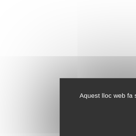
Aquest lloc web fa s