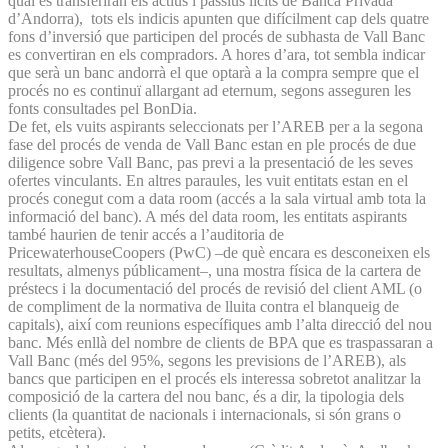
qual es transferiran els actius i passius lícits de Banca Privada
d’Andorra), tots els indicis apunten que difícilment cap dels quatre
fons d’inversió que participen del procés de subhasta de Vall Banc
es convertiran en els compradors. A hores d’ara, tot sembla indicar
que serà un banc andorrà el que optarà a la compra sempre que el
procés no es continuï allargant ad eternum, segons asseguren les
fonts consultades pel BonDia.
De fet, els vuits aspirants seleccionats per l’AREB per a la segona
fase del procés de venda de Vall Banc estan en ple procés de due
diligence sobre Vall Banc, pas previ a la presentació de les seves
ofertes vinculants. En altres paraules, les vuit entitats estan en el
procés conegut com a data room (accés a la sala virtual amb tota la
informació del banc). A més del data room, les entitats aspirants
també haurien de tenir accés a l’auditoria de
PricewaterhouseCoopers (PwC) –de què encara es desconeixen els
resultats, almenys públicament–, una mostra física de la cartera de
préstecs i la documentació del procés de revisió del client AML (o
de compliment de la normativa de lluita contra el blanqueig de
capitals), així com reunions específiques amb l’alta direcció del nou
banc. Més enllà del nombre de clients de BPA que es traspassaran a
Vall Banc (més del 95%, segons les previsions de l’AREB), als
bancs que participen en el procés els interessa sobretot analitzar la
composició de la cartera del nou banc, és a dir, la tipologia dels
clients (la quantitat de nacionals i internacionals, si són grans o
petits, etcètera).