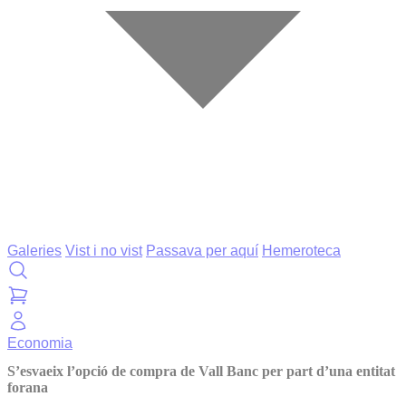
Galeries
Vist i no vist
Passava per aquí
Hemeroteca
Economia
S’esvaeix l’opció de compra de Vall Banc per part d’una entitat
forana