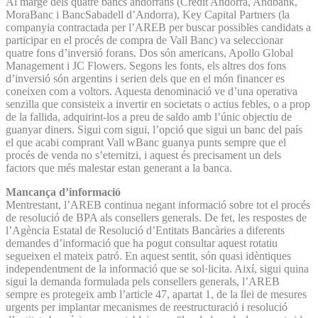
Al marge dels quatre bancs andorrans (Crèdit Andorrà, Andbank,
MoraBanc i BancSabadell d’Andorra), Key Capital Partners (la
companyia contrac­tada per l’AREB per buscar possibles candidats a
participar en el procés de compra de Vall Banc) va seleccionar
quatre fons d’inversió forans. Dos són americans, Apollo Global
Management i JC Flowers. Segons les fonts, els altres dos fons
d’inversió són argentins i serien dels que en el món financer es
coneixen com a voltors. Aquesta denominació ve d’una operativa
senzilla que consisteix a invertir en societats o actius febles, o a prop
de la fallida, adquirint-los a preu de saldo amb l’únic objectiu de
guanyar diners. Sigui com sigui, l’opció que sigui un banc del país
el que acabi comprant Vall wBanc guanya punts sempre que el
procés de venda no s’eternitzi, i aquest és precisament un dels
factors que més malestar estan generant a la banca.
Mancança d’informació
Mentrestant, l’AREB continua negant informació sobre tot el procés
de resolució de BPA als consellers generals. De fet, les respostes de
l’Agència Estatal de Resolució d’Entitats Bancàries a diferents
demandes d’informació que ha pogut consultar aquest rotatiu
segueixen el mateix patró. En aquest sentit, són quasi idèntiques
independentment de la informació que se sol·licita. Així, sigui quina
sigui la demanda formulada pels consellers generals, l’AREB
sempre es protegeix amb l’article 47, apartat 1, de la llei de mesures
urgents per implantar mecanismes de reestructuració i resolució