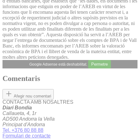
d’entitats bancàries, que estableix que “les dades, els documents i les
informacions que estiguin en poder de l’AREB en virtut de les
funcions que li encomana aquesta llei tenen caràcter reservat i, a
excepció de requeriment judicial o altres supòsits previstos en la
normativa vigent, no es poden divulgar a cap persona o autoritat, ni
es poden utilitzar amb finalitats diferents de les finalitats per a les
quals es van obtenir”. Aquesta disposició ha servit a l’AREB per
negar l’entrega de documentació sobre els comptes de BPA i de Vall
Banc, els informes encomanats per l’AREB sobre la valoració
econòmica de BPA i el llibret de venda de la mateixa entitat, entre
moltes altres peticions denegades.
Permetre
Google Adsense està deshabilitat.
Comentaris
Afegir nou comentari
CONTACTA AMB NOSALTRES
Diari Bondia
Callaueta, 4, 1r
AD500 Andorra la Vella
Principat d'Andorra
Tel. +376 80 88 88
Formulari de contacte