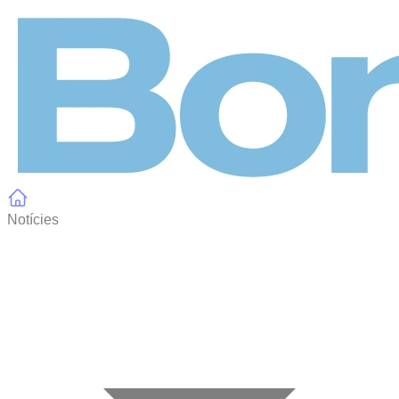
Panell de gestió de galetes
Notícies