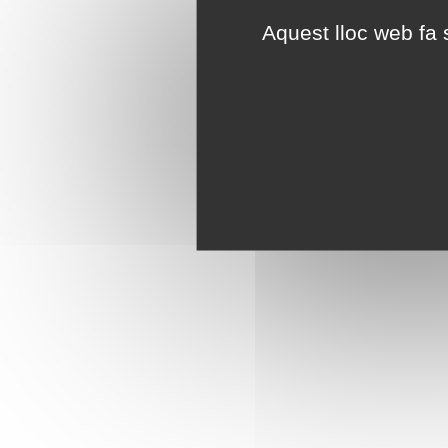
Aquest lloc web fa s