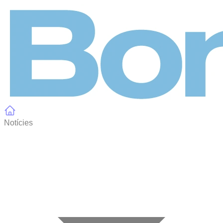
Panell de gestió de galetes
Notícies