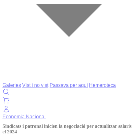
Galeries
Vist i no vist
Passava per aquí
Hemeroteca
Economia
Nacional
Sindicats i patronal inicien la negociació per actualitzar salaris
el 2024