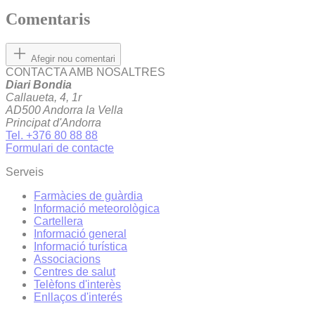
Comentaris
Afegir nou comentari
CONTACTA AMB NOSALTRES
Diari Bondia
Callaueta, 4, 1r
AD500 Andorra la Vella
Principat d'Andorra
Tel. +376 80 88 88
Formulari de contacte
Serveis
Farmàcies de guàrdia
Informació meteorològica
Cartellera
Informació general
Informació turística
Associacions
Centres de salut
Telèfons d'interès
Enllaços d'interés