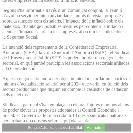
de les empreses en un escenari d’inflació elevada.
Segons s'ha informat a través d’un comunicat conjunt, la reunió
d’avui ha servit per intercanviar dades, punts de vista i propostes
sobre assumptes com els salaris, l’impacte de la inflació sobre els
mateixos, l’habitatge i possibles mesures per contenir la inflació i
atenuar l’impacte salarial a les empreses, així com les cotitzacions a
la Seguretat Social.
La intenció dels representants de la Confederació Empresarial
Andorrana (CEA), la Unió Sindical d’Andorra (USdA) i el Sindicat
de l’Ensenyament Públic (SEP) és poder abordar una negociació
sectorial, en què també participin les associacions sectorials afiliades
a la Confederació.
Aquesta negociació tindrà per objectiu intentar acordar uns pactes de
mínims d’actualització salarial per al 2024 que variïn en funció dels
sectors productius i que tinguin en compte la casuística de cadascun
dels mateixos.
Sindicats i patronal s'han emplaçat a celebrar futures reunions abans
de poder elevar les propostes adoptades al Consell Econòmic i
Social. El Govern va fer una crida fa 10 dies a sindicats i patronals
per arribar a un consens sobre la pujada salarial.
Permetre
Google Adsense està deshabilitat.