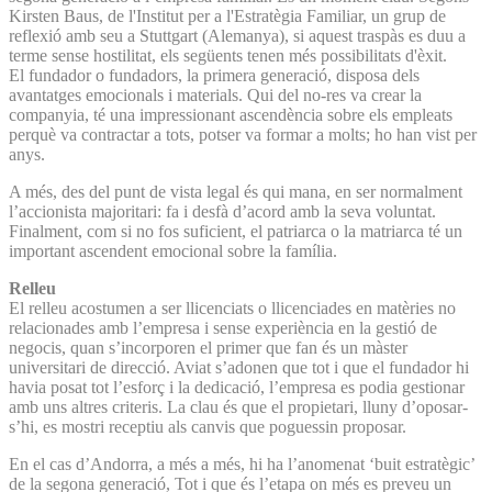
Kirsten Baus, de l'Institut per a l'Estratègia Familiar, un grup de
reflexió amb seu a Stuttgart (Alemanya), si aquest traspàs es duu a
terme sense hostilitat, els següents tenen més possibilitats d'èxit.
El fundador o fundadors, la primera generació, disposa dels
avantatges emocionals i materials. Qui del no-res va crear la
companyia, té una impressionant ascendència sobre els empleats
perquè va contractar a tots, potser va formar a molts; ho han vist per
anys.
A més, des del punt de vista legal és qui mana, en ser normalment
l’accionista majoritari: fa i desfà d’acord amb la seva voluntat.
Finalment, com si no fos suficient, el patriarca o la matriarca té un
important ascendent emocional sobre la família.
Relleu
El relleu acostumen a ser llicenciats o llicenciades en matèries no
relacionades amb l’empresa i sense experiència en la gestió de
negocis, quan s’incorporen el primer que fan és un màster
universitari de direcció. Aviat s’adonen que tot i que el fundador hi
havia posat tot l’esforç i la dedicació, l’empresa es podia gestionar
amb uns altres criteris. La clau és que el propietari, lluny d’oposar-
s’hi, es mostri receptiu als canvis que poguessin proposar.
En el cas d’Andorra, a més a més, hi ha l’anomenat ‘buit estratègic’
de la segona generació, Tot i que és l’etapa on més es preveu un