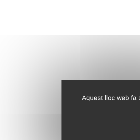
Aquest lloc web fa s