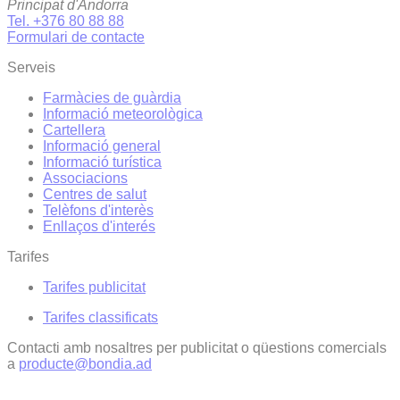
Principat d'Andorra
Tel. +376 80 88 88
Formulari de contacte
Serveis
Farmàcies de guàrdia
Informació meteorològica
Cartellera
Informació general
Informació turística
Associacions
Centres de salut
Telèfons d'interès
Enllaços d'interés
Tarifes
Tarifes publicitat
Tarifes classificats
Contacti amb nosaltres per publicitat o qüestions comercials
a
producte@bondia.ad