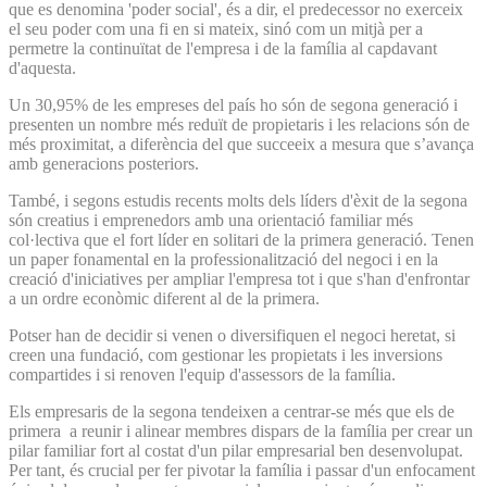
que es denomina 'poder social', és a dir, el predecessor no exerceix
el seu poder com una fi en si mateix, sinó com un mitjà per a
permetre la continuïtat de l'empresa i de la família al capdavant
d'aquesta.
Un 30,95% de les empreses del país ho són de segona generació i
presenten un nombre més reduït de propietaris i les relacions són de
més proximitat, a diferència del que succeeix a mesura que s’avança
amb generacions posteriors.
També, i segons estudis recents molts dels líders d'èxit de la segona
són creatius i emprenedors amb una orientació familiar més
col·lectiva que el fort líder en solitari de la primera generació. Tenen
un paper fonamental en la professionalització del negoci i en la
creació d'iniciatives per ampliar l'empresa tot i que s'han d'enfrontar
a un ordre econòmic diferent al de la primera.
Potser han de decidir si venen o diversifiquen el negoci heretat, si
creen una fundació, com gestionar les propietats i les inversions
compartides i si renoven l'equip d'assessors de la família.
Els empresaris de la segona tendeixen a centrar-se més que els de
primera a reunir i alinear membres dispars de la família per crear un
pilar familiar fort al costat d'un pilar empresarial ben desenvolupat.
Per tant, és crucial per fer pivotar la família i passar d'un enfocament