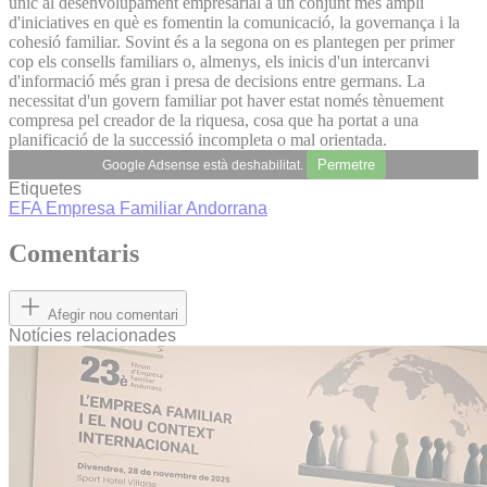
únic al desenvolupament empresarial a un conjunt més ampli
d'iniciatives en què es fomentin la comunicació, la governança i la
cohesió familiar. Sovint és a la segona on es plantegen per primer
cop els consells familiars o, almenys, els inicis d'un intercanvi
d'informació més gran i presa de decisions entre germans. La
necessitat d'un govern familiar pot haver estat només tènuement
compresa pel creador de la riquesa, cosa que ha portat a una
planificació de la successió incompleta o mal orientada.
Permetre
Google Adsense està deshabilitat.
Etiquetes
EFA
Empresa Familiar Andorrana
Comentaris
Afegir nou comentari
Notícies relacionades