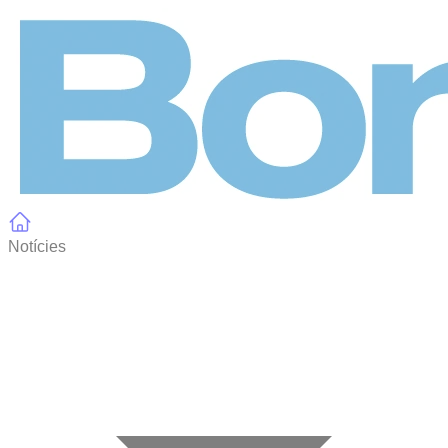
Panell de gestió de galetes
Notícies