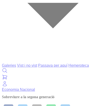
Galeries
Vist i no vist
Passava per aquí
Hemeroteca
Economia
Nacional
Sobreviure a la segona generació