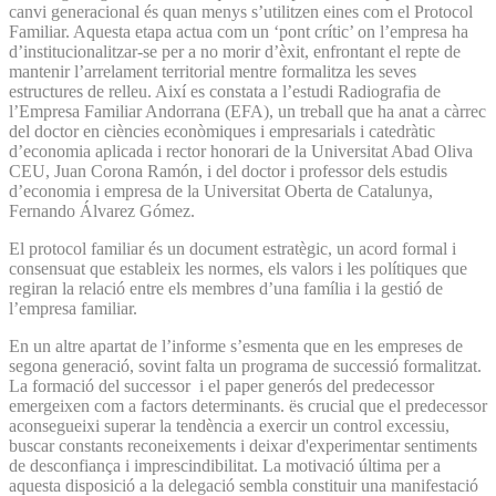
canvi generacional és quan menys s’utilitzen eines com el Protocol
Familiar. Aquesta etapa actua com un ‘pont crític’ on l’empresa ha
d’institucionalitzar-se per a no morir d’èxit, enfrontant el repte de
mantenir l’arrelament territorial mentre formalitza les seves
estructures de relleu. Així es constata a l’estudi Radiografia de
l’Empresa Familiar Andorrana (EFA), un treball que ha anat a càrrec
del doctor en ciències econòmiques i empresarials i catedràtic
d’economia aplicada i rector honorari de la Universitat Abad Oliva
CEU, Juan Corona Ramón, i del doctor i professor dels estudis
d’economia i empresa de la Universitat Oberta de Catalunya,
Fernando Álvarez Gómez.
El protocol familiar és un document estratègic, un acord formal i
consensuat que estableix les normes, els valors i les polítiques que
regiran la relació entre els membres d’una família i la gestió de
l’empresa familiar.
En un altre apartat de l’informe s’esmenta que en les empreses de
segona generació, sovint falta un programa de successió formalitzat.
La formació del successor i el paper generós del predecessor
emergeixen com a factors determinants. ës crucial que el predecessor
aconsegueixi superar la tendència a exercir un control excessiu,
buscar constants reconeixements i deixar d'experimentar sentiments
de desconfiança i imprescindibilitat. La motivació última per a
aquesta disposició a la delegació sembla constituir una manifestació