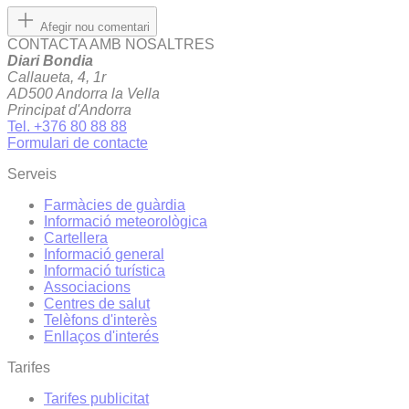
Afegir nou comentari
CONTACTA AMB NOSALTRES
Diari Bondia
Callaueta, 4, 1r
AD500 Andorra la Vella
Principat d'Andorra
Tel. +376 80 88 88
Formulari de contacte
Serveis
Farmàcies de guàrdia
Informació meteorològica
Cartellera
Informació general
Informació turística
Associacions
Centres de salut
Telèfons d'interès
Enllaços d'interés
Tarifes
Tarifes publicitat