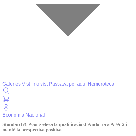
Galeries
Vist i no vist
Passava per aquí
Hemeroteca
Economia
Nacional
Standard & Poor’s eleva la qualificació d’Andorra a A-/A-2 i
manté la perspectiva positiva