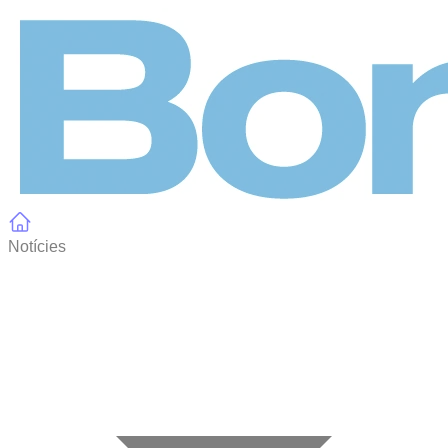
Panell de gestió de galetes
Notícies