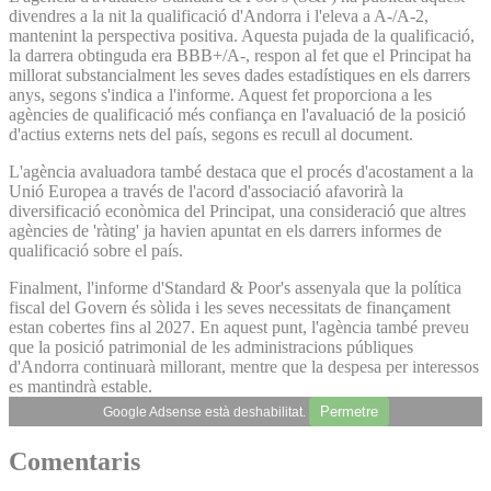
divendres a la nit la qualificació d'Andorra i l'eleva a A-/A-2,
mantenint la perspectiva positiva. Aquesta pujada de la qualificació,
la darrera obtinguda era BBB+/A-, respon al fet que el Principat ha
millorat substancialment les seves dades estadístiques en els darrers
anys, segons s'indica a l'informe. Aquest fet proporciona a les
agències de qualificació més confiança en l'avaluació de la posició
d'actius externs nets del país, segons es recull al document.
L'agència avaluadora també destaca que el procés d'acostament a la
Unió Europea a través de l'acord d'associació afavorirà la
diversificació econòmica del Principat, una consideració que altres
agències de 'ràting' ja havien apuntat en els darrers informes de
qualificació sobre el país.
Finalment, l'informe d'Standard & Poor's assenyala que la política
fiscal del Govern és sòlida i les seves necessitats de finançament
estan cobertes fins al 2027. En aquest punt, l'agència també preveu
que la posició patrimonial de les administracions públiques
d'Andorra continuarà millorant, mentre que la despesa per interessos
es mantindrà estable.
Permetre
Google Adsense està deshabilitat.
Comentaris